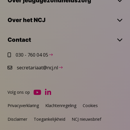
Over jeugdgezondheidszorg
Over het NCJ
Contact
030 - 760 04 05
secretariaat@ncj.nl
Volg ons op
Ga
Ga
naar
naar
Privacyverklaring
Klachtenregeling
Cookies
YouTube
LinkedIn
Disclaimer
Toegankelijkheid
NCJ nieuwsbrief