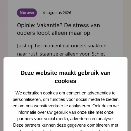
Nieuws
4 augustus 2026
Opinie: Vakantie? De stress van
ouders loopt alleen maar op
Juist op het moment dat ouders snakken
naar rust, staan ze er alleen voor. Schiet
hen te hulp, noteert Igor Ivakic, directeur-
bestuurder van het Nederlands Centrum
Deze website maakt gebruik van
Jeugdgezondheid.
cookies
We gebruiken cookies om content en advertenties te
Lees meer
personaliseren, om functies voor social media te bieden
en om ons websiteverkeer te analyseren. Ook delen we
informatie over uw gebruik van onze site met onze
partners voor social media, adverteren en analyse.
Deze partners kunnen deze gegevens combineren met