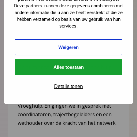
Deze partners kunnen deze gegevens combineren met
andere informatie die u aan ze heeft verstrekt of die ze
hebben verzameld op basis van uw gebruik van hun
services.
Weigeren
Nieuws
6 juli 2026
Documentaire Integrale Vroeghulp
Alles toestaan
‘Je voelt dat er iets niet klopt’
Details tonen
In deze mini-documentaire volgen we drie
gezinnen die geholpen zijn door Integrale
Vroeghulp. En gingen we in gesprek met
coördinatoren, trajectbegeleiders en een
wethouder over de kracht van het netwerk.