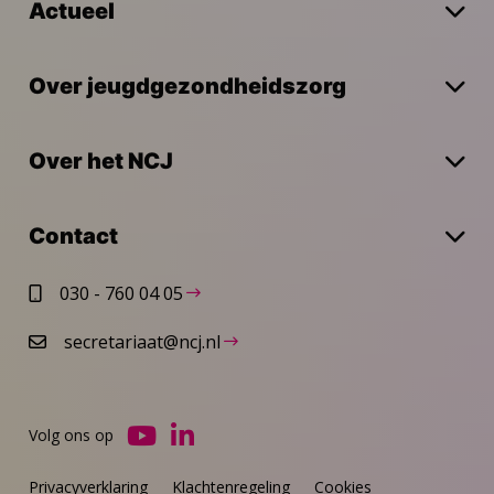
Actueel
Over jeugdgezondheidszorg
Over het NCJ
Contact
030 - 760 04 05
secretariaat@ncj.nl
Volg ons op
Ga
Ga
naar
naar
Privacyverklaring
Klachtenregeling
Cookies