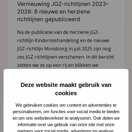
Vernieuwing JGZ-richtlijnen 2023–
2026: 8 nieuwe en herziene
richtlijnen gepubliceerd
Na de publicatie van de herziene JGZ-
richtlijn Kindermishandeling en de nieuwe
JGZ-richtlijn Mondzorg in juli 2025 zijn nog
zes JGZ-richtlijnen verschenen. In dit bericht
zetten we ze op een rij en blikken we
vooruit op de publicaties die tot medio 2027
worden verwacht.
Deze website maakt gebruik van
cookies
Lees meer
We gebruiken cookies om content en advertenties te
personaliseren, om functies voor social media te bieden
en om ons websiteverkeer te analyseren. Ook delen we
informatie over uw gebruik van onze site met onze
partners voor social media, adverteren en analyse.