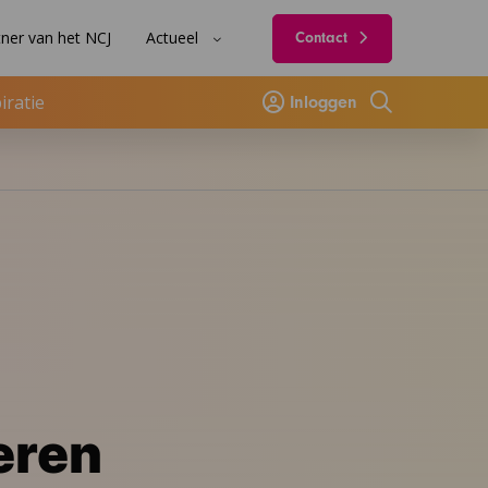
ner van het NCJ
Actueel
Contact
iratie
Inloggen
Zoeken
eren