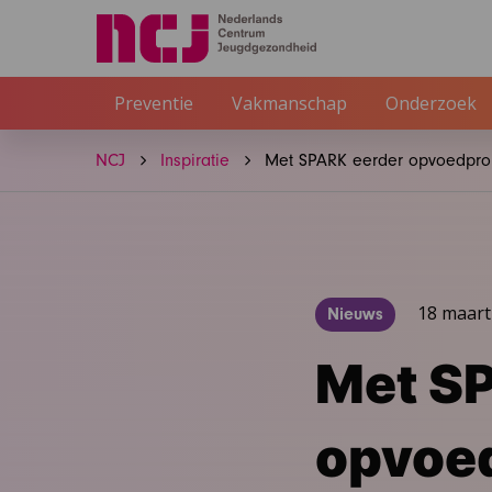
Preventie
Vakmanschap
Onderzoek
NCJ
Inspiratie
Met SPARK eerder opvoedpro
18 maart
Nieuws
Met S
opvoe