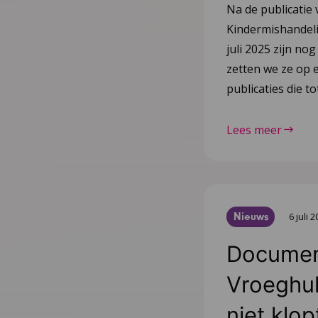
Na de publicatie 
Kindermishandeli
juli 2025 zijn nog
zetten we ze op e
publicaties die 
Lees meer
Nieuws
6 juli 
Document
Vroeghulp
niet klop