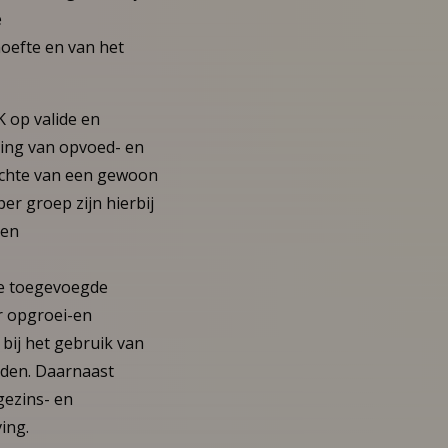
e
oefte en van het
 op valide en
ing van opvoed- en
ichte van een gewoon
r groep zijn hierbij
een
de toegevoegde
r opgroei-en
ij het gebruik van
nden. Daarnaast
gezins- en
ing.