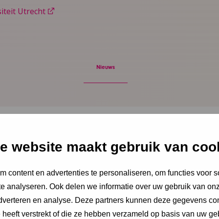
iteit Utrecht
Nieuws
stus 2026
e website maakt gebruik van coo
Vakantie? De stress van
oopt alleen maar op
 content en advertenties te personaliseren, om functies voor s
e analyseren. Ook delen we informatie over uw gebruik van onz
ent dat ouders snakken naar rust, staan ze
adverteren en analyse. Deze partners kunnen deze gegevens c
hiet hen te hulp, noteert Igor Ivakic,
e heeft verstrekt of die ze hebben verzameld op basis van uw ge