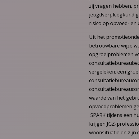
zij vragen hebben, p
jeugdverpleegkundige
risico op opvoed- en
Uit het promotieonde
betrouwbare wijze we
opgroeiproblemen ve
consultatiebureaubez
vergeleken; een groe
consultatiebureaucon
consultatiebureaucon
waarde van het gebr
opvoedproblemen gesi
SPARK tijdens een h
krijgen JGZ-professio
woonsituatie en zijn