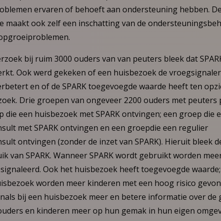
roblemen ervaren of behoeft aan ondersteuning hebben. D
 maakt ook zelf een inschatting van de ondersteuningsbeh
 opgroeiproblemen.
rzoek bij ruim 3000 ouders van van peuters bleek dat SPARK
rkt. Ook werd gekeken of een huisbezoek de vroegsignaler
rbetert en of de SPARK toegevoegde waarde heeft ten opz
oek. Drie groepen van ongeveer 2200 ouders met peuters pe
p die een huisbezoek met SPARK ontvingen; een groep die 
sult met SPARK ontvingen en een groepdie een regulier
sult ontvingen (zonder de inzet van SPARK). Hieruit bleek 
uik van SPARK. Wanneer SPARK wordt gebruikt worden mee
gnaleerd. Ook het huisbezoek heeft toegevoegde waarde; b
uisbezoek worden meer kinderen met een hoog risico gevo
nals bij een huisbezoek meer en betere informatie over de 
 ouders en kinderen meer op hun gemak in hun eigen omgev