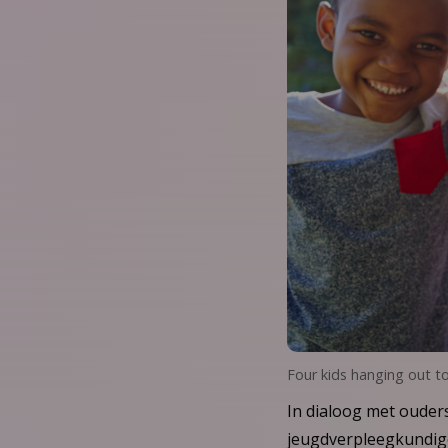
Four kids hanging out t
In dialoog met oude
jeugdverpleegkundige