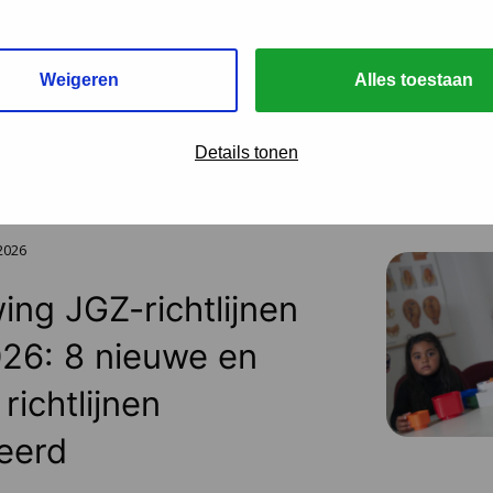
urder van het Nederlands Centrum
.
Weigeren
Alles toestaan
Details tonen
 2026
ing JGZ-richtlijnen
26: 8 nieuwe en
richtlijnen
eerd