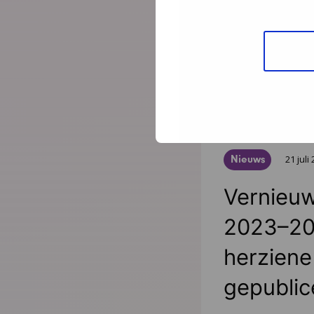
directeur-bestu
Jeugdgezondheid
Lees meer
Nieuws
21 juli
Vernieuw
2023–20
herziene 
gepublic