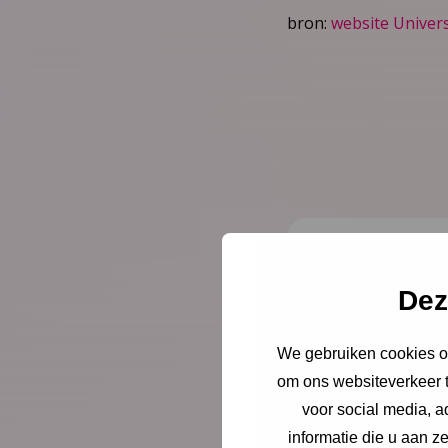
bron:
website Univers
Nieuws
4 augu
Dez
Opinie: 
ouders l
We gebruiken cookies om
om ons websiteverkeer t
Juist op het mom
voor social media, 
er alleen voor. Sc
informatie die u aan z