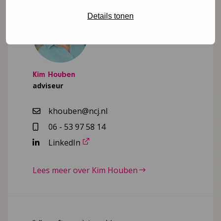
Details tonen
Kim Houben
adviseur
khouben@ncj.nl
06 - 53 97 58 14
LinkedIn
Lees meer over Kim Houben