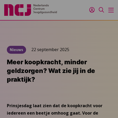
Inloggen
Zoeken
M
22 september 2025
Nieuws
Meer koopkracht, minder
geldzorgen? Wat zie jij in de
praktijk?
Prinsjesdag laat zien dat de koopkracht voor
iedereen een beetje omhoog gaat. Voor de