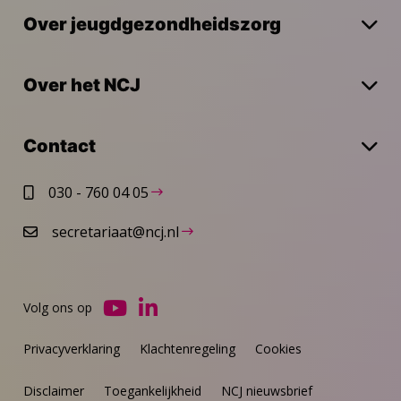
Over jeugdgezondheidszorg
Over het NCJ
Contact
030 - 760 04 05
secretariaat@ncj.nl
Volg ons op
Ga
Ga
naar
naar
Privacyverklaring
Klachtenregeling
Cookies
YouTube
LinkedIn
Disclaimer
Toegankelijkheid
NCJ nieuwsbrief