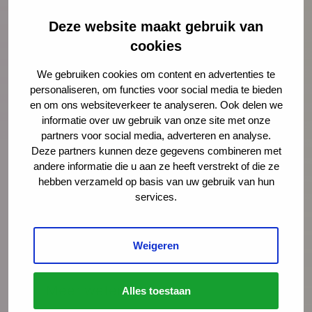
(aanstaande) ouders en professionals om te
onderzoeken in welke mate Nederlandse
Deze website maakt gebruik van
gezinnen geldzorgen hebben en welke
cookies
signalen professionals hiervan oppikken.
We gebruiken cookies om content en advertenties te
personaliseren, om functies voor social media te bieden
Lees meer
Download publicatie
en om ons websiteverkeer te analyseren. Ook delen we
informatie over uw gebruik van onze site met onze
partners voor social media, adverteren en analyse.
Deze partners kunnen deze gegevens combineren met
andere informatie die u aan ze heeft verstrekt of die ze
hebben verzameld op basis van uw gebruik van hun
Deel deze pagina
Via LinkedIn
Via e-mail
services.
Via WhatsApp
Kopieer link
Weigeren
Meer weten?
Alles toestaan