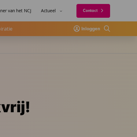
ner van het NCJ
Actueel
Contact
iratie
Inloggen
Zoeken
vrij!