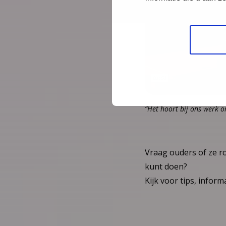
“Het hoort bij ons werk 
Vraag ouders of ze ro
kunt doen?
Kijk voor tips, infor