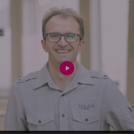
Speel
video
af