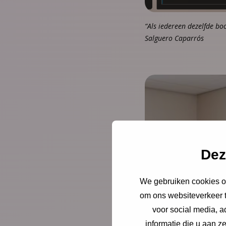
“Als iedereen dezelfde bo
Salguero Caparrós
Dez
We gebruiken cookies om
om ons websiteverkeer t
voor social media, 
informatie die u aan z