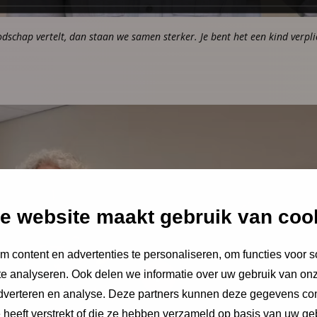
odschap vertelt, dan staan we samen sterker. Je bent het een kind verplic
e website maakt gebruik van coo
 content en advertenties te personaliseren, om functies voor s
e analyseren. Ook delen we informatie over uw gebruik van onz
Speel
adverteren en analyse. Deze partners kunnen deze gegevens c
video
e heeft verstrekt of die ze hebben verzameld op basis van uw ge