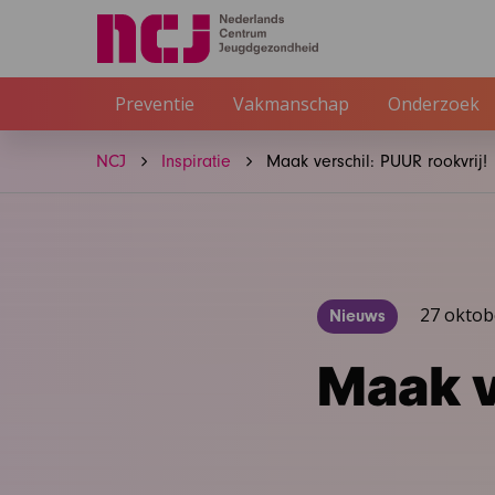
Preventie
Vakmanschap
Onderzoek
NCJ
Inspiratie
Maak verschil: PUUR rookvrij!
27 oktob
Nieuws
Maak v