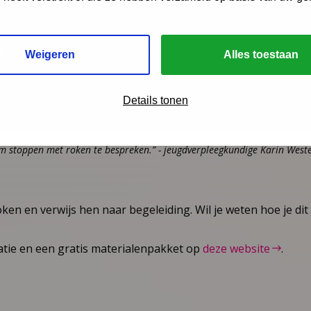
af
Weigeren
Alles toestaan
Details tonen
om stoppen met roken te bespreken.” - jeugdverpleegkundige Karin West
ken en verwijs hen naar begeleiding. Wil je weten hoe je dit
matie en een gratis materialenpakket op
deze website
.