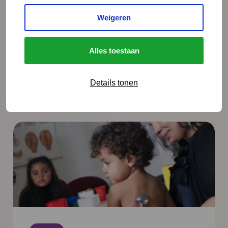
naar rust, staan ze er alleen voor. Schiet
Weigeren
hen te hulp, noteert Igor Ivakic, directeur-
bestuurder van het Nederlands Centrum
Alles toestaan
Jeugdgezondheid.
Lees meer
Details tonen