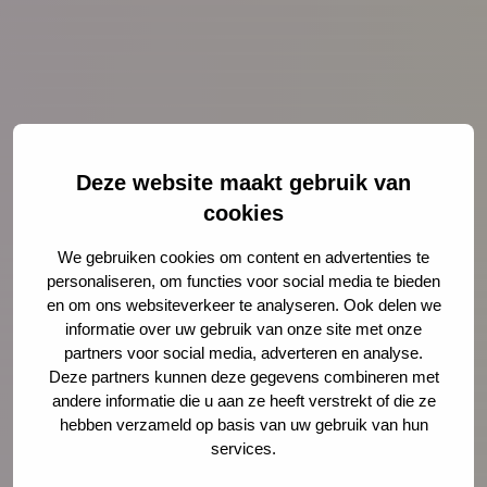
Deze website maakt gebruik van
cookies
We gebruiken cookies om content en advertenties te
personaliseren, om functies voor social media te bieden
en om ons websiteverkeer te analyseren. Ook delen we
informatie over uw gebruik van onze site met onze
partners voor social media, adverteren en analyse.
Nieuws
4 augustus 2026
Deze partners kunnen deze gegevens combineren met
andere informatie die u aan ze heeft verstrekt of die ze
Opinie: Vakantie? De stress van
hebben verzameld op basis van uw gebruik van hun
ouders loopt alleen maar op
services.
Juist op het moment dat ouders snakken