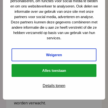
personaliseren, om functies voor social media te bieden
en om ons websiteverkeer te analyseren. Ook delen we
informatie over uw gebruik van onze site met onze
partners voor social media, adverteren en analyse.
Deze partners kunnen deze gegevens combineren met
andere informatie die u aan ze heeft verstrekt of die ze
Nieuws
21 juli 2026
hebben verzameld op basis van uw gebruik van hun
services.
Vernieuwing JGZ-richtlijnen 2023–
2026: 8 nieuwe en herziene
richtlijnen gepubliceerd
Weigeren
Na de publicatie van de herziene JGZ-
richtlijn Kindermishandeling en de nieuwe
Alles toestaan
JGZ-richtlijn Mondzorg in juli 2025 zijn nog
zes JGZ-richtlijnen verschenen. In dit bericht
Details tonen
zetten we ze op een rij en blikken we
vooruit op de publicaties die tot medio 2027
worden verwacht.