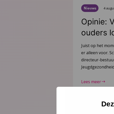
Nieuws
4 augu
Opinie: 
ouders l
Juist op het mom
er alleen voor. Sc
directeur-bestu
Jeugdgezondheid
Lees meer
Dez
Nieuws
21 juli