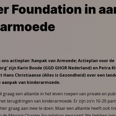
r Foundation in a
rarmoede
 ons actieplan ‘Aanpak van Armoede; Actieplan voor de
g’ zijn Karin Boode (GGD GHOR Nederland) en Petra Kle
Hans Christiaanse (Alles is Gezondheid) over een land
e aanpak van kinderarmoede.
il graag een alliantie in het leven roepen van private en publ
het terugdringen van kinderarmoede. Er zijn zo’n 10-20 parti
er graag aan mee te doen. Maar een alliantie heeft ook tr
en de Missing Chapter Foundation gevraagd. We hebben inmi