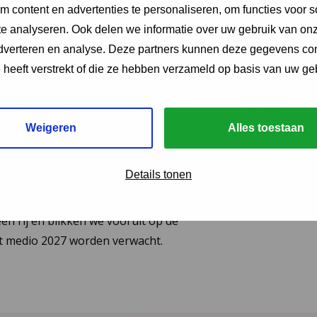
 content en advertenties te personaliseren, om functies voor s
ing JGZ-richtlijnen
e analyseren. Ook delen we informatie over uw gebruik van onz
adverteren en analyse. Deze partners kunnen deze gegevens c
26: 8 nieuwe en
e heeft verstrekt of die ze hebben verzameld op basis van uw ge
richtlijnen
eerd
Weigeren
Alles toestaan
van de herziene JGZ-richtlijn
Details tonen
ng en de nieuwe JGZ-richtlijn Mondzorg in
 zes JGZ-richtlijnen verschenen. In dit bericht
en rij en blikken we vooruit op de
tot medio 2027 worden verwacht.