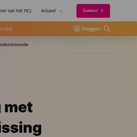
ner van het NCJ
Actueel
Contact
iratie
Inloggen
Zoeken
Kinderarmoede
g met
issing