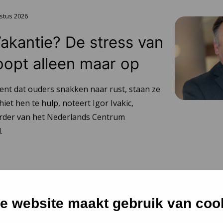
stus 2026
Vakantie? De stress van
oopt alleen maar op
ent dat ouders snakken naar rust, staan ze
hiet hen te hulp, noteert Igor Ivakic,
urder van het Nederlands Centrum
.
e website maakt gebruik van coo
 2026