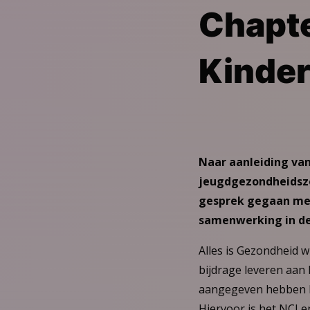
Chapte
Kinde
Naar aanleiding van
jeugdgezondheidszor
gesprek gegaan met 
samenwerking in d
Alles is Gezondheid w
bijdrage leveren aan 
aangegeven hebben hi
Hiervoor is het NCJ 