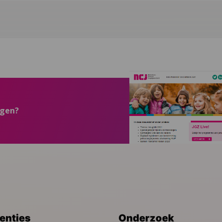
ngen?
venties
Onderzoek