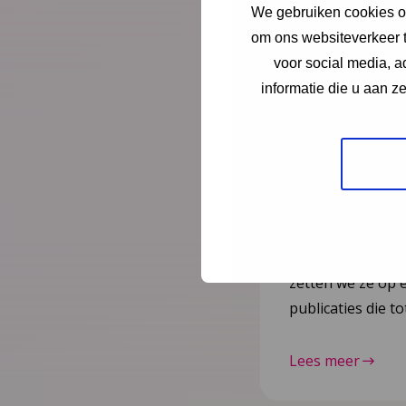
We gebruiken cookies om
Vernieuw
om ons websiteverkeer t
voor social media, 
2023–20
informatie die u aan z
herziene 
gepublic
Na de publicatie 
Kindermishandeli
juli 2025 zijn nog
zetten we ze op e
publicaties die 
Lees meer