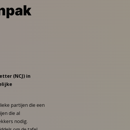
anpak
tter (NCJ) in
elijke
ieke partijen die een
jen die al
ekkers nodig.
ddels om de tafel