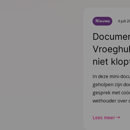
Nieuws
6 juli 
Document
Vroeghulp
niet klop
In deze mini-doc
geholpen zijn do
gesprek met coör
wethouder over d
Lees meer