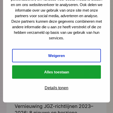
bestuurder van het Nederlands Centrum
en om ons websiteverkeer te analyseren. Ook delen we
Jeugdgezondheid.
informatie over uw gebruik van onze site met onze
partners voor social media, adverteren en analyse.
Deze partners kunnen deze gegevens combineren met
Lees meer
andere informatie die u aan ze heeft verstrekt of die ze
hebben verzameld op basis van uw gebruik van hun
services.
Weigeren
Alles toestaan
Details tonen
Nieuws
21 juli 2026
Vernieuwing JGZ-richtlijnen 2023–
2026: 8 nieuwe en herziene