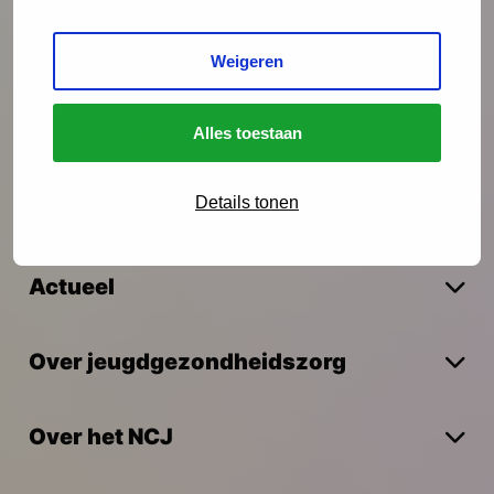
Interventies
Weigeren
Alles toestaan
Onderzoek
Details tonen
Vakmanschap
Actueel
Over jeugdgezondheidszorg
Over het NCJ