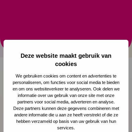
Voor een sluitende ketenaanpak rondom Kansrijke
Start is een klantgerichte aanpak nodig die aansluit
bij de doelgroep, zowel op individueel niveau als op
het niveau van regelingen via gemeenten,
zorgverzekeraars, wetgeving. Om lokale coalities
daarbij te helpen zijn daartoe vanui
Deze website maakt gebruik van
cookies
We gebruiken cookies om content en advertenties te
Onze nieuwsbrief ontvangen?
personaliseren, om functies voor social media te bieden
en om ons websiteverkeer te analyseren. Ook delen we
informatie over uw gebruik van onze site met onze
Schrijf je in
partners voor social media, adverteren en analyse.
Deze partners kunnen deze gegevens combineren met
andere informatie die u aan ze heeft verstrekt of die ze
hebben verzameld op basis van uw gebruik van hun
Preventie
services.