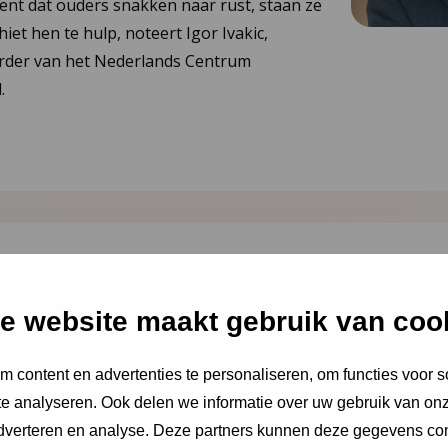
ent dat ouders snakken naar rust, staan ze
hiet hen te hulp, noteert Igor Ivakic,
urder van het Nederlands Centrum
.
 2026
ing JGZ-richtlijnen
e website maakt gebruik van coo
26: 8 nieuwe en
 content en advertenties te personaliseren, om functies voor s
richtlijnen
e analyseren. Ook delen we informatie over uw gebruik van onz
adverteren en analyse. Deze partners kunnen deze gegevens c