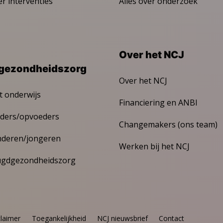
er interventies
Alles over onderzoek
Over het NCJ
gezondheidszorg
Over het NCJ
t onderwijs
Financiering en ANBI
ders/opvoeders
Changemakers (ons team)
nderen/jongeren
Werken bij het NCJ
ugdgezondheidszorg
claimer
Toegankelijkheid
NCJ nieuwsbrief
Contact