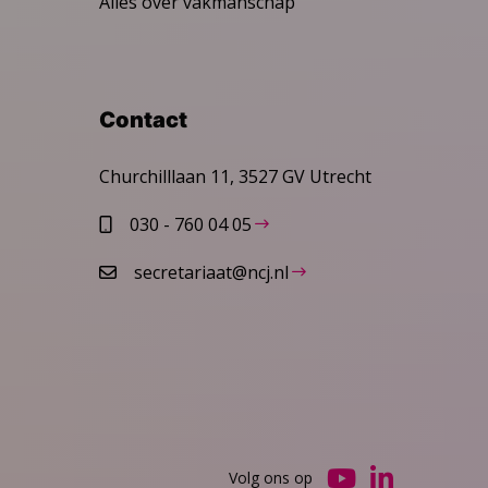
Alles over vakmanschap
Contact
Churchilllaan 11, 3527 GV Utrecht
030 - 760 04 05
secretariaat@ncj.nl
Volg ons op