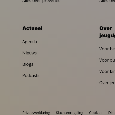
Alles over preventie
Alles ov
Actueel
Over
jeugd
Agenda
Voor he
Nieuws
Voor ou
Blogs
Voor ki
Podcasts
Over je
Privacyverklaring
Klachtenregeling
Cookies
Dis