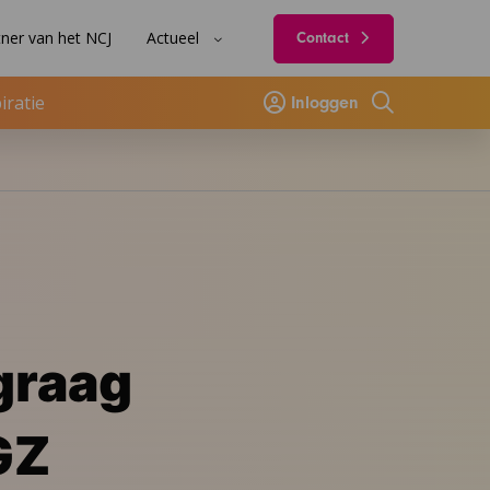
ner van het NCJ
Actueel
Contact
iratie
Inloggen
Zoeken
graag
GZ