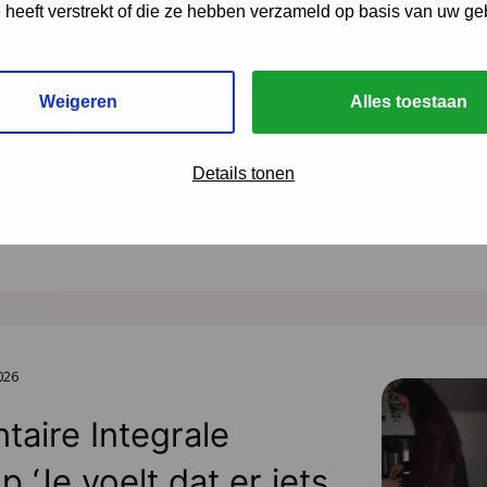
eerd
e heeft verstrekt of die ze hebben verzameld op basis van uw ge
van de herziene JGZ-richtlijn
ng en de nieuwe JGZ-richtlijn Mondzorg in
Weigeren
Alles toestaan
 zes JGZ-richtlijnen verschenen. In dit bericht
en rij en blikken we vooruit op de
Details tonen
tot medio 2027 worden verwacht.
2026
aire Integrale
 ‘Je voelt dat er iets