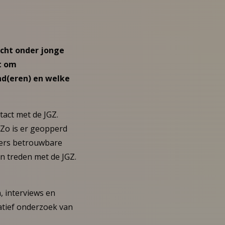
cht onder jonge
t om
nd(eren) en welke
tact met de JGZ.
 Zo is er geopperd
ders betrouwbare
en treden met de JGZ.
, interviews en
atief onderzoek van