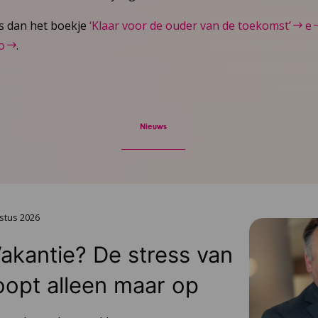
es dan het boekje
‘Klaar voor de ouder van de toekomst’
e
o
.
Nieuws
stus 2026
Vakantie? De stress van
oopt alleen maar op