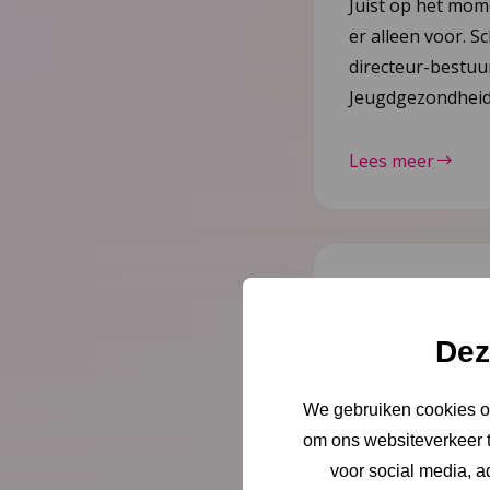
Juist op het mom
er alleen voor. Sc
directeur-bestu
Jeugdgezondheid
Lees meer
Nieuws
21 juli
Vernieuw
Dez
2023–20
We gebruiken cookies om
herziene 
om ons websiteverkeer t
voor social media, 