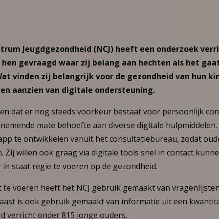
trum Jeugdgezondheid (NCJ) heeft een onderzoek verri
 hen gevraagd waar zij belang aan hechten als het gaa
t vinden zij belangrijk voor de gezondheid van hun ki
en aanzien van digitale ondersteuning.
ien dat er nog steeds voorkeur bestaat voor persoonlijk con
oenemende mate behoefte aan diverse digitale hulpmiddelen.
pp te ontwikkelen vanuit het consultatiebureau, zodat ou
 Zij willen ook graag via digitale tools snel in contact kunn
r in staat regie te voeren op de gezondheid.
 te voeren heeft het NCJ gebruik gemaakt van vragenlijsten
ast is ook gebruik gemaakt van informatie uit een kwantit
d verricht onder 815 jonge ouders.