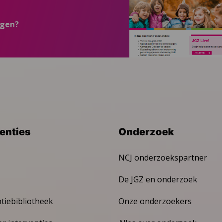
ngen?
venties
Onderzoek
NCJ onderzoekspartner
De JGZ en onderzoek
ntiebibliotheek
Onze onderzoekers