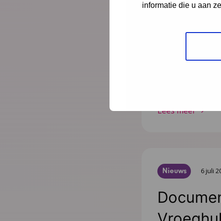
gepublic
informatie die u aan z
Na de publicatie 
Kindermishandeli
juli 2025 zijn nog
zetten we ze op e
publicaties die 
Lees meer
Nieuws
6 juli 
Document
Vroeghulp