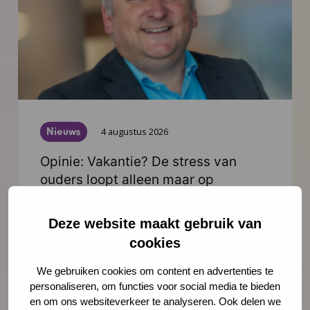
Nieuws
4 augustus 2026
Opinie: Vakantie? De stress van
ouders loopt alleen maar op
Juist op het moment dat ouders snakken
Deze website maakt gebruik van
naar rust, staan ze er alleen voor. Schiet
cookies
hen te hulp, noteert Igor Ivakic, directeur-
bestuurder van het Nederlands Centrum
We gebruiken cookies om content en advertenties te
Jeugdgezondheid.
personaliseren, om functies voor social media te bieden
en om ons websiteverkeer te analyseren. Ook delen we