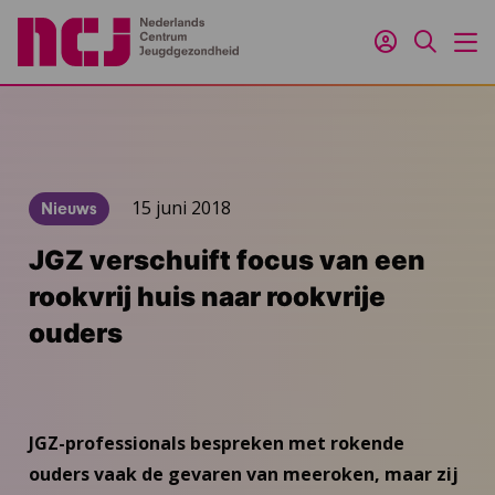
Inloggen
Zoeken
M
15 juni 2018
Nieuws
JGZ verschuift focus van een
rookvrij huis naar rookvrije
ouders
JGZ-professionals bespreken met rokende
ouders vaak de gevaren van meeroken, maar zij