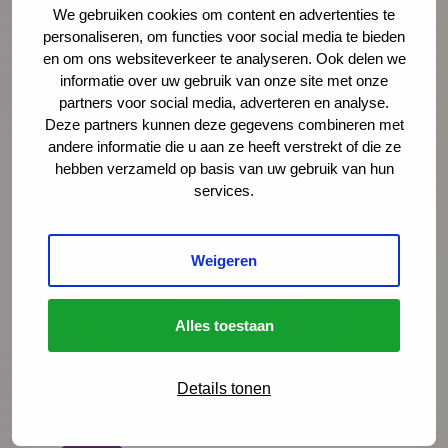
We gebruiken cookies om content en advertenties te
naar rust, staan ze er alleen voor. Schiet
personaliseren, om functies voor social media te bieden
hen te hulp, noteert Igor Ivakic, directeur-
en om ons websiteverkeer te analyseren. Ook delen we
bestuurder van het Nederlands Centrum
informatie over uw gebruik van onze site met onze
partners voor social media, adverteren en analyse.
Jeugdgezondheid.
Deze partners kunnen deze gegevens combineren met
andere informatie die u aan ze heeft verstrekt of die ze
Lees meer
hebben verzameld op basis van uw gebruik van hun
services.
Weigeren
Alles toestaan
Details tonen