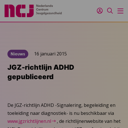
Inloggen
Zoeken
M
16 januari 2015
Nieuws
JGZ-richtlijn ADHD
gepubliceerd
De JGZ-richtlijn ADHD -Signalering, begeleiding en
toeleiding naar diagnostiek- is nu beschikbaar via
www.jgzrichtlijnen.nl
, de richtlijnenwebsite van het