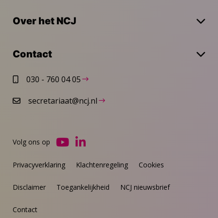
Over het NCJ
Contact
030 - 760 04 05
secretariaat@ncj.nl
Volg ons op
Ga
Ga
naar
naar
Privacyverklaring
Klachtenregeling
Cookies
YouTube
LinkedIn
Disclaimer
Toegankelijkheid
NCJ nieuwsbrief
Contact