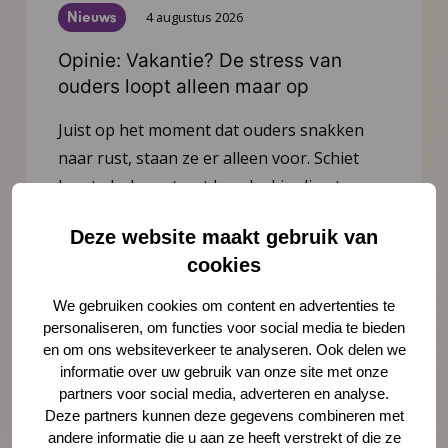
Nieuws
4 augustus 2026
Opinie: Vakantie? De stress van
ouders loopt alleen maar op
Juist op het moment dat ouders snakken
naar rust, staan ze er alleen voor. Schiet
hen te hulp, noteert Igor Ivakic, directeur-
bestuurder van het Nederlands Centrum
Deze website maakt gebruik van
Jeugdgezondheid.
cookies
Lees meer
We gebruiken cookies om content en advertenties te
personaliseren, om functies voor social media te bieden
en om ons websiteverkeer te analyseren. Ook delen we
informatie over uw gebruik van onze site met onze
partners voor social media, adverteren en analyse.
Deze partners kunnen deze gegevens combineren met
andere informatie die u aan ze heeft verstrekt of die ze