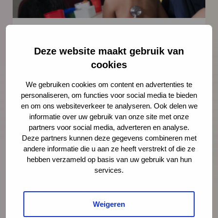
Nieuws
21 juli 2026
Deze website maakt gebruik van
Vernieuwing JGZ-richtlijnen 2023–
cookies
2026: 8 nieuwe en herziene
We gebruiken cookies om content en advertenties te
richtlijnen gepubliceerd
personaliseren, om functies voor social media te bieden
en om ons websiteverkeer te analyseren. Ook delen we
Na de publicatie van de herziene JGZ-
informatie over uw gebruik van onze site met onze
richtlijn Kindermishandeling en de nieuwe
partners voor social media, adverteren en analyse.
JGZ-richtlijn Mondzorg in juli 2025 zijn nog
Deze partners kunnen deze gegevens combineren met
zes JGZ-richtlijnen verschenen. In dit bericht
andere informatie die u aan ze heeft verstrekt of die ze
hebben verzameld op basis van uw gebruik van hun
zetten we ze op een rij en blikken we
services.
vooruit op de publicaties die tot medio 2027
worden verwacht.
Weigeren