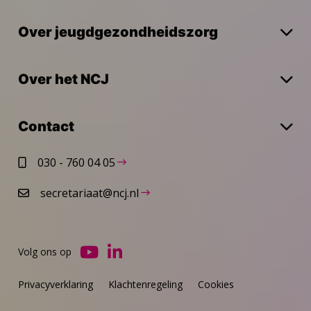
Over jeugdgezondheidszorg
Over het NCJ
Contact
030 - 760 04 05
secretariaat@ncj.nl
Volg ons op
Ga
Ga
naar
naar
Privacyverklaring
Klachtenregeling
Cookies
YouTube
LinkedIn