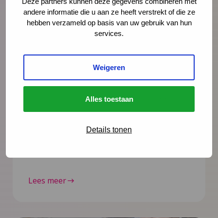
Deze partners kunnen deze gegevens combineren met
andere informatie die u aan ze heeft verstrekt of die ze
hebben verzameld op basis van uw gebruik van hun
services.
Nieuws
4 augustus 2026
Opinie: Vakantie? De stress van
Weigeren
ouders loopt alleen maar op
Juist op het moment dat ouders snakken
Alles toestaan
naar rust, staan ze er alleen voor. Schiet
hen te hulp, noteert Igor Ivakic, directeur-
Details tonen
bestuurder van het Nederlands Centrum
Jeugdgezondheid.
Lees meer