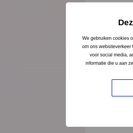
directeur-bestu
Jeugdgezondheid
Dez
Lees meer
We gebruiken cookies om
om ons websiteverkeer t
voor social media, 
informatie die u aan z
Nieuws
21 juli
Vernieuw
2023–20
herziene 
gepublic