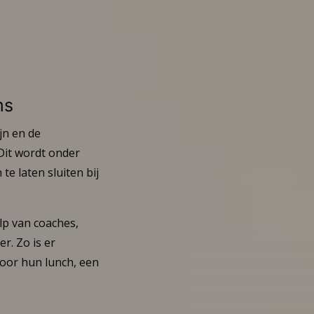
ms
jn en de
Dit wordt onder
e laten sluiten bij
lp van coaches,
r. Zo is er
oor hun lunch, een