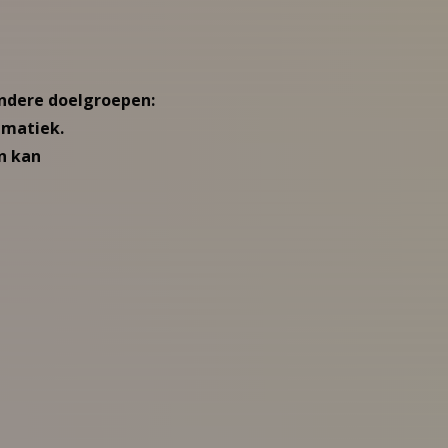
ondere doelgroepen:
ematiek.
n kan