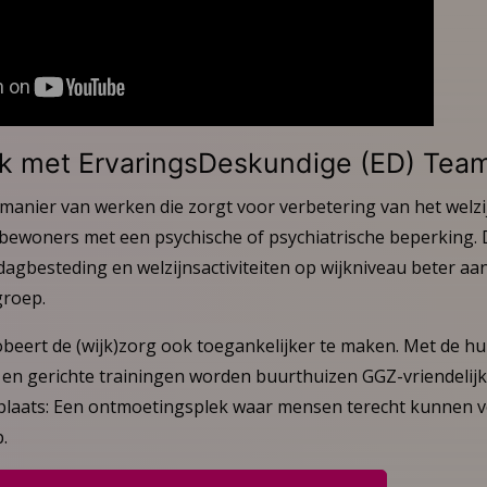
jk met ErvaringsDeskundige (ED) Tea
 manier van werken die zorgt voor verbetering van het welzi
bewoners met een psychische of psychiatrische beperking. 
gbesteding en welzijnsactiviteiten op wijkniveau beter aan t
groep.
obeert de (wijk)zorg ook toegankelijker te maken. Met de hu
en gerichte trainingen worden buurthuizen GGZ-vriendelijke
plaats: Een ontmoetingsplek waar mensen terecht kunnen v
.