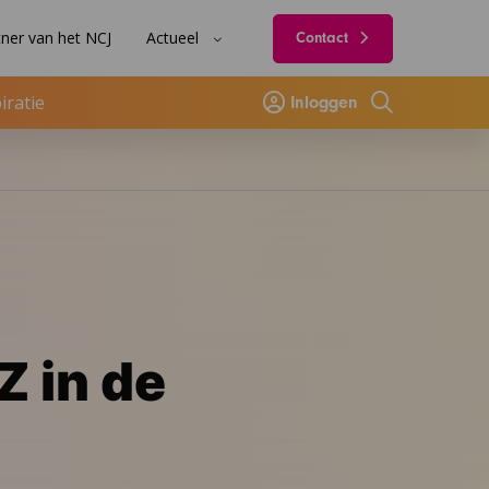
ner van het NCJ
Actueel
Contact
iratie
Inloggen
Zoeken
Z in de