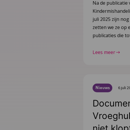
Na de publicatie 
Kindermishandeli
juli 2025 zijn nog
zetten we ze op e
publicaties die 
Lees meer
Nieuws
6 juli 
Document
Vroeghulp
niet klop