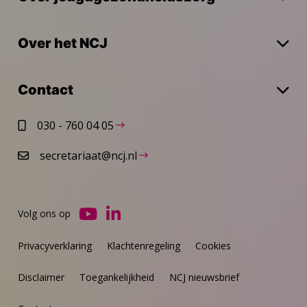
Over het NCJ
Contact
030 - 760 04 05
secretariaat@ncj.nl
Volg ons op
Ga
Ga
naar
naar
Privacyverklaring
Klachtenregeling
Cookies
YouTube
LinkedIn
Disclaimer
Toegankelijkheid
NCJ nieuwsbrief