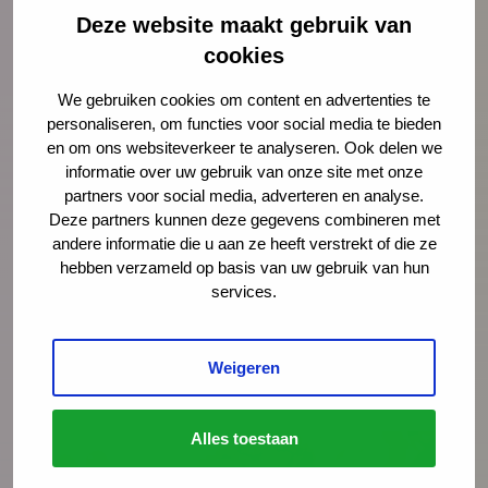
Deze website maakt gebruik van
Nieuws
4 augustus 2026
cookies
Opinie: Vakantie? De stress van
We gebruiken cookies om content en advertenties te
ouders loopt alleen maar op
personaliseren, om functies voor social media te bieden
en om ons websiteverkeer te analyseren. Ook delen we
Juist op het moment dat ouders snakken
informatie over uw gebruik van onze site met onze
naar rust, staan ze er alleen voor. Schiet
partners voor social media, adverteren en analyse.
Deze partners kunnen deze gegevens combineren met
hen te hulp, noteert Igor Ivakic, directeur-
andere informatie die u aan ze heeft verstrekt of die ze
bestuurder van het Nederlands Centrum
hebben verzameld op basis van uw gebruik van hun
Jeugdgezondheid.
services.
Lees meer
Weigeren
Alles toestaan