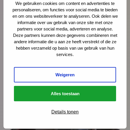
Nieuws
21 juli 2026
We gebruiken cookies om content en advertenties te
personaliseren, om functies voor social media te bieden
Vernieuwing JGZ-richtlijnen 2023–
en om ons websiteverkeer te analyseren. Ook delen we
2026: 8 nieuwe en herziene
informatie over uw gebruik van onze site met onze
richtlijnen gepubliceerd
partners voor social media, adverteren en analyse.
Deze partners kunnen deze gegevens combineren met
Na de publicatie van de herziene JGZ-
andere informatie die u aan ze heeft verstrekt of die ze
hebben verzameld op basis van uw gebruik van hun
richtlijn Kindermishandeling en de nieuwe
services.
JGZ-richtlijn Mondzorg in juli 2025 zijn nog
zes JGZ-richtlijnen verschenen. In dit bericht
zetten we ze op een rij en blikken we
Weigeren
vooruit op de publicaties die tot medio 2027
worden verwacht.
Alles toestaan
Lees meer
Details tonen