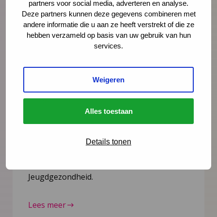
partners voor social media, adverteren en analyse.
Deze partners kunnen deze gegevens combineren met
andere informatie die u aan ze heeft verstrekt of die ze
hebben verzameld op basis van uw gebruik van hun
services.
Nieuws
4 augustus 2026
Weigeren
Opinie: Vakantie? De stress van
ouders loopt alleen maar op
Alles toestaan
Juist op het moment dat ouders snakken
naar rust, staan ze er alleen voor. Schiet
Details tonen
hen te hulp, noteert Igor Ivakic, directeur-
bestuurder van het Nederlands Centrum
Jeugdgezondheid.
Lees meer