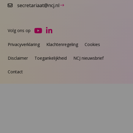
secretariaat@ncj.nl
Volg ons op
Ga
Ga
naar
naar
Privacyverklaring
Klachtenregeling
Cookies
YouTube
LinkedIn
Disclaimer
Toegankelijkheid
NCJ nieuwsbrief
Contact