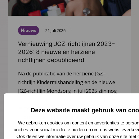
Nieuws
21 juli 2026
Vernieuwing JGZ-richtlijnen 2023–
2026: 8 nieuwe en herziene
richtlijnen gepubliceerd
Na de publicatie van de herziene JGZ-
richtlijn Kindermishandeling en de nieuwe
JGZ-richtlijn Mondzorg in juli 2025 zijn nog
zes JGZ-richtlijnen verschenen. In dit bericht
zetten we ze op een rij en blikken we
Deze website maakt gebruik van coo
vooruit op de publicaties die tot medio 2027
We gebruiken cookies om content en advertenties te person
worden verwacht.
functies voor social media te bieden en om ons websiteverkeer
Ook delen we informatie over uw gebruik van onze site met 