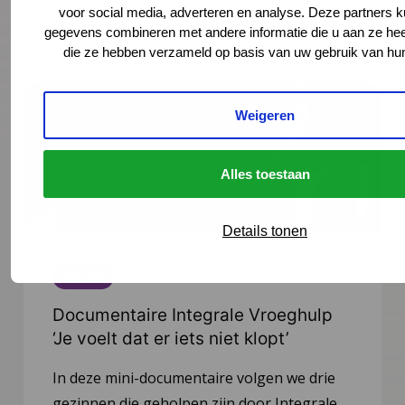
Lees meer
voor social media, adverteren en analyse. Deze partners 
gegevens combineren met andere informatie die u aan ze heef
die ze hebben verzameld op basis van uw gebruik van hun
Weigeren
Alles toestaan
Details tonen
Nieuws
6 juli 2026
Documentaire Integrale Vroeghulp
‘Je voelt dat er iets niet klopt’
In deze mini-documentaire volgen we drie
gezinnen die geholpen zijn door Integrale