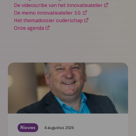
De videoscribe van het innovatieatelier
De memo innovatieatelier 3.0.
Het themadossier ouderschap
Onze agenda
Nieuws
4 augustus 2026