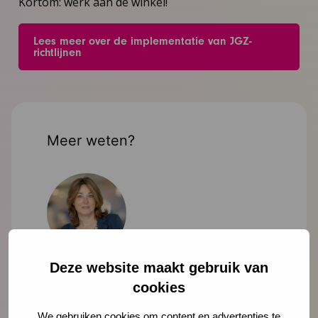
Kortom: werk aan de winkel!
Lees meer over de implementatie van JGZ-
richtlijnen
Meer weten?
Deze website maakt gebruik van
Sigrid Hendriks
adviseur
cookies
We gebruiken cookies om content en advertenties te