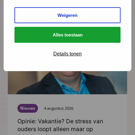
Weigeren
Meer nieuws
Alles toestaan
Details tonen
Nieuws
4 augustus 2026
Opinie: Vakantie? De stress van
ouders loopt alleen maar op