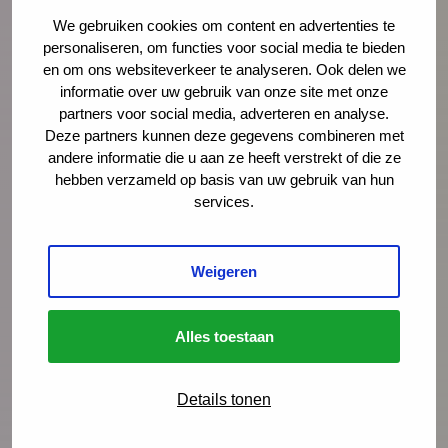
We gebruiken cookies om content en advertenties te
Documentaire Integrale Vroeghulp
personaliseren, om functies voor social media te bieden
‘Je voelt dat er iets niet klopt’
en om ons websiteverkeer te analyseren. Ook delen we
informatie over uw gebruik van onze site met onze
In deze mini-documentaire volgen we drie
partners voor social media, adverteren en analyse.
gezinnen die geholpen zijn door Integrale
Deze partners kunnen deze gegevens combineren met
andere informatie die u aan ze heeft verstrekt of die ze
Vroeghulp. En gingen we in gesprek met
hebben verzameld op basis van uw gebruik van hun
coördinatoren, trajectbegeleiders en een
services.
wethouder over de kracht van het netwerk.
Weigeren
Lees meer
Alles toestaan
Details tonen