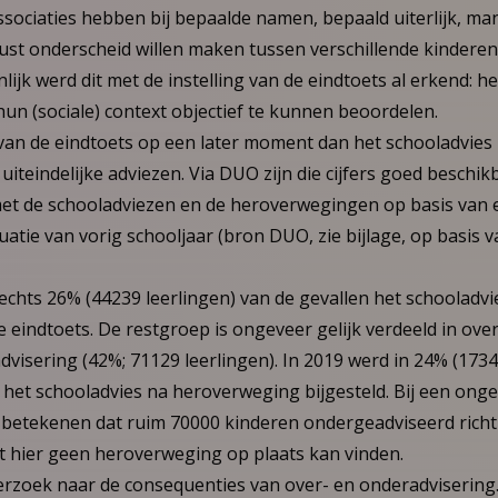
ociaties hebben bij bepaalde namen, bepaald uiterlijk, ma
wust onderscheid willen maken tussen verschillende kinderen, z
ijk werd dit met de instelling van de eindtoets al erkend: het b
un (sociale) context objectief te kunnen beoordelen.
g van de eindtoets op een later moment dan het schooladvies 
 uiteindelijke adviezen. Via DUO zijn die cijfers goed beschi
met de schooladviezen en de heroverwegingen op basis van 
tuatie van vorig schooljaar (bron DUO, zie bijlage, op basis 
lechts 26% (44239 leerlingen) van de gevallen het schooladvie
e eindtoets. De restgroep is ongeveer gelijk verdeeld in ove
dvisering (42%; 71129 leerlingen). In 2019 werd in 24% (1734
het schooladvies na heroverweging bijgesteld. Bij een ongev
 betekenen dat ruim 70000 kinderen ondergeadviseerd richt
t hier geen heroverweging op plaats kan vinden.
rzoek naar de consequenties van over- en onderadvisering