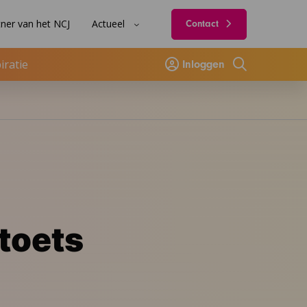
ner van het NCJ
Actueel
Contact
iratie
Inloggen
Zoeken
dtoets