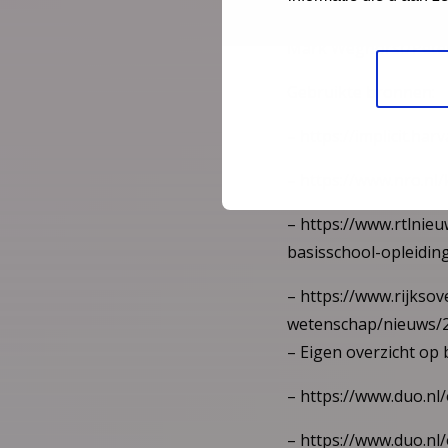
betreft. De vraag is n
Mark Weghorst/Peter
Gebruikte bronnen:
– https://implicit.ha
– https://www.nro.nl
– https://www.rtlnie
basisschool-opleidin
– https://www.rijksov
wetenschap/nieuws/2
– Eigen overzicht op 
– https://www.duo.nl
– https://www.duo.nl