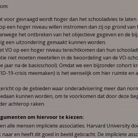
n om:
at voor gevraagd wordt hoger dan het schooladvies te late
op een hoger niveau willen instromen dan zij op grond van
anwege het ontbreken van het objectieve gegeven en de bij
ig een uitzondering gemaakt kunnen worden.
 het VO op een hoger niveau terechtkomen dan hun schoolad
atie niet moeten meetellen in de beoordeling van de VO-sch
ie jaar na de basisschool). Omdat we een bijzonder cohort kr
ID-19-crisis meemaken) is het wenselijk om hier ruimte en 
u gericht op de gebieden waar onderadvisering meer dan no
gedaan kunnen worden, om te voorkomen dat door deze begr
rder achterop raken.
argumenten om hiervoor te kiezen:
n alle mensen impliciete associaties. Harvard University doe
naar en heeft dit goed in beeld gebracht. De impliciete ass