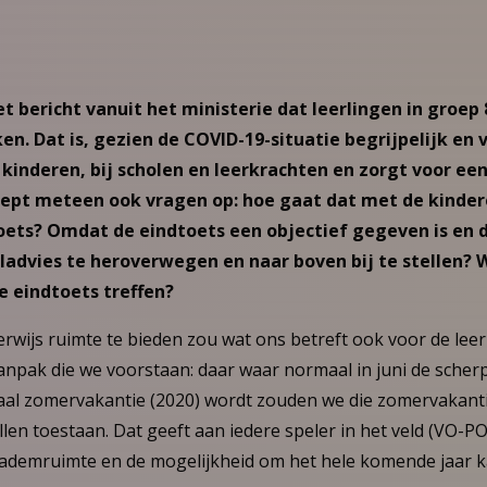
bericht vanuit het ministerie dat leerlingen in groep 8
n. Dat is, gezien de COVID-19-situatie begrijpelijk en 
kinderen, bij scholen en leerkrachten en zorgt voor ee
oept meteen ook vragen op: hoe gaat dat met de kinder
oets? Omdat de eindtoets een objectief gegeven is en 
advies te heroverwegen en naar boven bij te stellen? 
 eindtoets treffen?
rwijs ruimte te bieden zou wat ons betreft ook voor de lee
aanpak die we voorstaan: daar waar normaal in juni de sche
al zomervakantie (2020) wordt zouden we die zomervakanti
llen toestaan. Dat geeft aan iedere speler in het veld (VO-
r ademruimte en de mogelijkheid om het hele komende jaar 