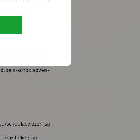
n-onderadvisering/)
ndtoets-schooladvies-
bo/schooladviezen.jsp
/bijstelling.jsp