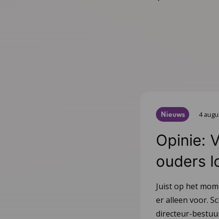
Nieuws
4 augu
Opinie: 
ouders l
Juist op het mom
er alleen voor. Sc
directeur-bestu