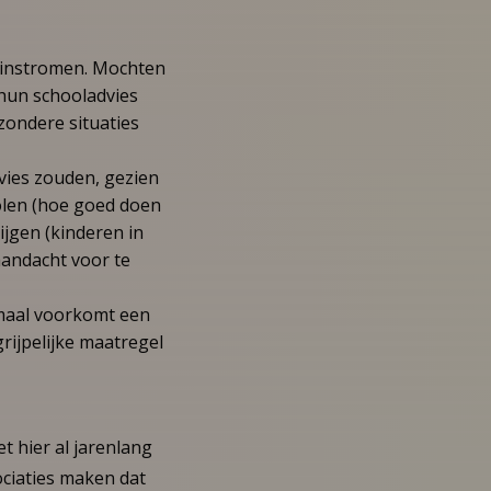
n instromen. Mochten
 hun schooladvies
zondere situaties
vies zouden, gezien
olen (hoe goed doen
ijgen (kinderen in
aandacht voor te
rmaal voorkomt een
ijpelijke maatregel
t hier al jarenlang
ociaties maken dat