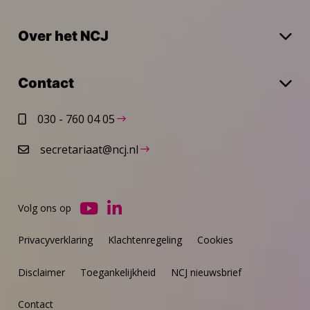
Over het NCJ
Contact
030 - 760 04 05
secretariaat@ncj.nl
Volg ons op
Ga
Ga
naar
naar
Privacyverklaring
Klachtenregeling
Cookies
YouTube
LinkedIn
Disclaimer
Toegankelijkheid
NCJ nieuwsbrief
Contact