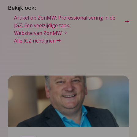
Bekijk ook:
Artikel op ZonMW: Professionalisering in de
JGZ. Een veelzijdige taak.
Website van ZonMW
Alle JGZ richtlijnen