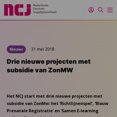
Inloggen
Zoeken
M
31 mei 2018
Nieuws
Drie nieuwe projecten met
subsidie van ZonMW
Het NCJ start met drie nieuwe projecten met
subsidie van ZonMw: het ‘Richtlijnenspel’, ‘Blauw
Prenatale Registratie’ en ‘Samen E-learning