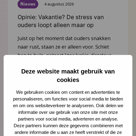
Nieuws
4 augustus 2026
Opinie: Vakantie? De stress van
ouders loopt alleen maar op
Juist op het moment dat ouders snakken
naar rust, staan ze er alleen voor. Schiet
hen te hulp, noteert Igor Ivakic, directeur-
bestuurder van het Nederlands Centrum
Deze website maakt gebruik van
Jeugdgezondheid.
cookies
Lees meer
We gebruiken cookies om content en advertenties te
personaliseren, om functies voor social media te bieden
en om ons websiteverkeer te analyseren. Ook delen we
informatie over uw gebruik van onze site met onze
partners voor social media, adverteren en analyse.
Deze partners kunnen deze gegevens combineren met
andere informatie die u aan ze heeft verstrekt of die ze