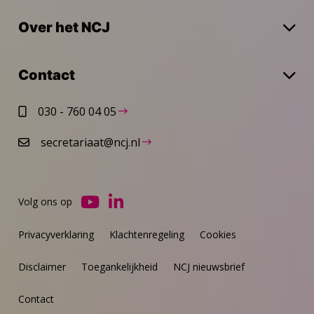
Over het NCJ
Contact
030 - 760 04 05
secretariaat@ncj.nl
Volg ons op
Ga
Ga
naar
naar
Privacyverklaring
Klachtenregeling
Cookies
YouTube
LinkedIn
Disclaimer
Toegankelijkheid
NCJ nieuwsbrief
Contact