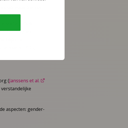
ethodiek meer kennis
 seksueel
instelling. Ook
jdend gedrag en
 blijkt uit
 Janssens, 2015;
org (
Janssens et al.
verstandelijke
nde aspecten: gender-