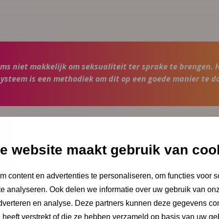
soms niet makkelijk om seksualiteit ter sprake te brengen. 
ysteem is een methodiek om dit op een goede manier te do
e website maakt gebruik van coo
s in december 2015 erkend als
r de Erkenningscommissie Maatschappelijke ondersteuning
 content en advertenties te personaliseren, om functies voor s
e analyseren. Ook delen we informatie over uw gebruik van onz
adverteren en analyse. Deze partners kunnen deze gegevens c
e heeft verstrekt of die ze hebben verzameld op basis van uw ge
rzoek gedaan naar de doorontwikkeling van het Vlaggensys