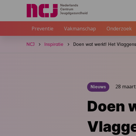
Preventie
Vakmanschap
Onderzoek
NCJ
Inspiratie
Doen wat werkt! Het Vlaggen
28 maart
Nieuws
Doen w
Vlagg