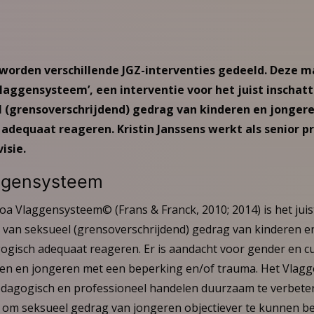
 worden verschillende JGZ-interventies gedeeld. Deze ma
Vlaggensysteem’, een interventie voor het juist inscha
(grensoverschrijdend) gedrag van kinderen en jongeren 
adequaat reageren. Kristin Janssens werkt als senior pr
isie.
ggensysteem
a Vlaggensysteem© (Frans & Franck, 2010; 2014) is het juis
an seksueel (grensoverschrijdend) gedrag van kinderen en
ogisch adequaat reageren. Er is aandacht voor gender en cu
en en jongeren met een beperking en/of trauma. Het Vlagg
dagogisch en professioneel handelen duurzaam te verbeter
ia om seksueel gedrag van jongeren objectiever te kunnen b