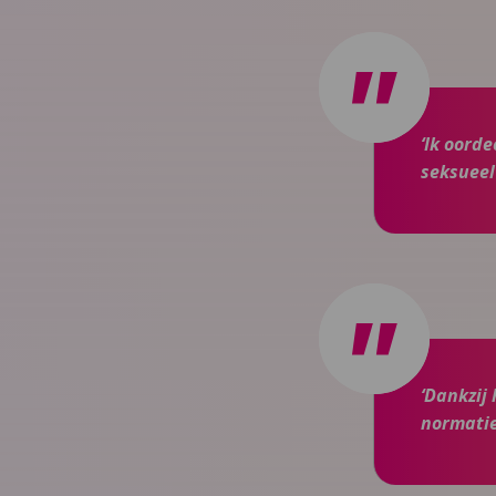
‘Ik oord
seksueel
‘Dankzij
normatie