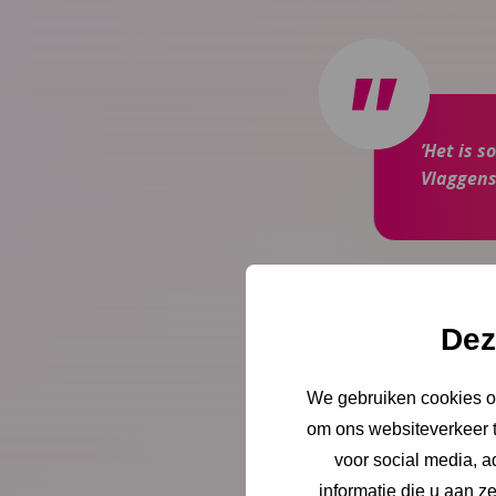
’Het is 
Vlaggens
Onderzoek
Dez
Het Vlaggensysteem i
Goed Onderbouwd doo
We gebruiken cookies om
veiligheid
om ons websiteverkeer t
.
voor social media, 
informatie die u aan z
Er is empirisch onde