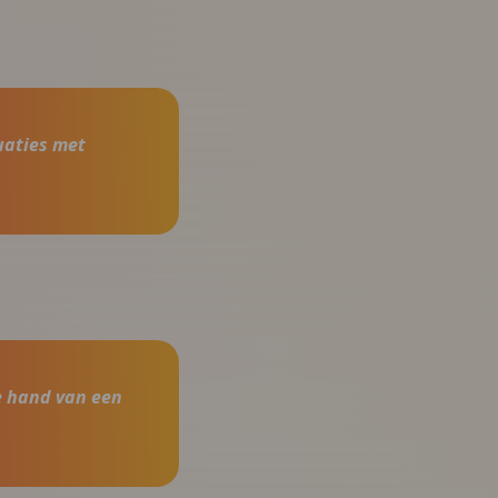
uaties met
e hand van een