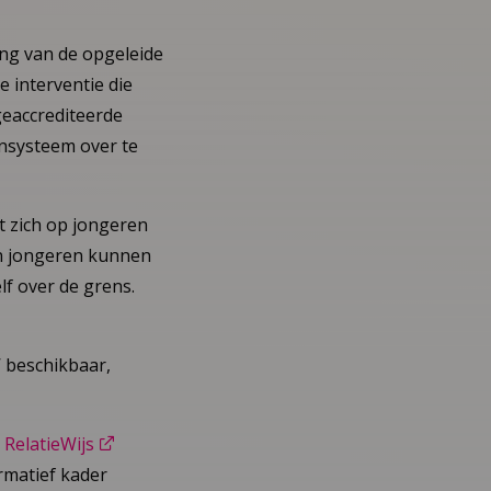
ing van de opgeleide
e interventie die
geaccrediteerde
ensysteem over te
ht zich op jongeren
en jongeren kunnen
lf over de grens.
 beschikbaar,
k
RelatieWijs
rmatief kader