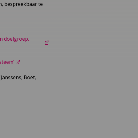
en, bespreekbaar te
en doelgroep,
steem’
(Janssens, Boet,