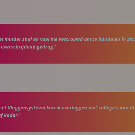
eel minder snel en voel me vertrouwd om te handelen in sit
 overschrijdend gedrag.’
 het Vlaggensysteem kan ik overleggen met collega’s aan d
f kader.’