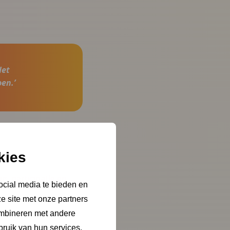
Het
en.’
kies
, participatie en
ocial media te bieden en
e site met onze partners
ombineren met andere
bruik van hun services.
teem voor de