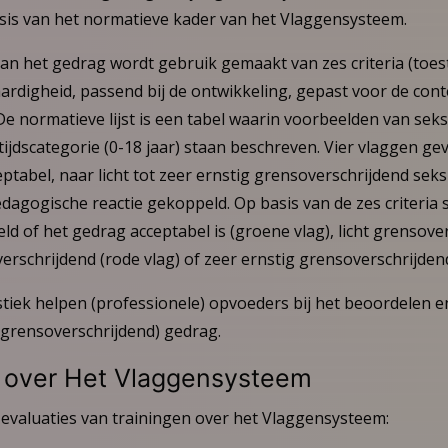
asis van het normatieve kader van het Vlaggensysteem.
van het gedrag wordt gebruik gemaakt van zes criteria (toe
waardigheid, passend bij de ontwikkeling, gepast voor de cont
 De normatieve lijst is een tabel waarin voorbeelden van seks
ijdscategorie (0-18 jaar) staan beschreven. Vier vlaggen ge
ptabel, naar licht tot zeer ernstig grensoverschrijdend sek
agogische reactie gekoppeld. Op basis van de zes criteria s
eld of het gedrag acceptabel is (groene vlag), licht grensove
verschrijdend (rode vlag) of zeer ernstig grensoverschrijdend
tiek helpen (professionele) opvoeders bij het beoordelen 
grensoverschrijdend) gedrag.
s over Het Vlaggensysteem
t evaluaties van trainingen over het Vlaggensysteem: