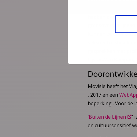
residentiële jeugdzor
hebben over de seksu
grensoverschrijdend 
kunnen ze door deze i
seksueel misbruik bet
gesprekken met profe
Lijster-Van Kampen; V
Doorontwikke
Movisie heeft het Vl
, 2017 en een
WebAp
beperking . Voor de l
‘
Buiten de Lijnen
’ 
en cultuursensitief 