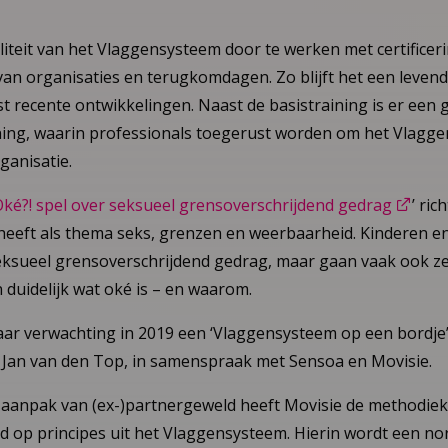
iteit van het Vlaggensysteem door te werken met certificer
g van organisaties en terugkomdagen. Zo blijft het een levend
 recente ontwikkelingen. Naast de basistraining is er een 
ining, waarin professionals toegerust worden om het Vlagg
ganisatie.
‘Oké?! spel over seksueel grensoverschrijdend gedrag
’ ric
n heeft als thema seks, grenzen en weerbaarheid. Kinderen 
seksueel grensoverschrijdend gedrag, maar gaan vaak ook ze
duidelijk wat oké is – en waarom.
ar verwachting in 2019 een ‘Vlaggensysteem op een bordje’
 Jan van den Top, in samenspraak met Sensoa en Movisie.
 aanpak van (ex-)partnergeweld heeft Movisie de methodie
d op principes uit het Vlaggensysteem. Hierin wordt een no