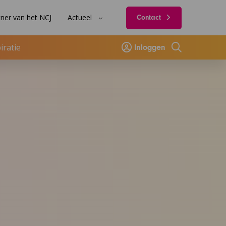
ner van het NCJ
Actueel
Contact
iratie
Inloggen
Zoeken