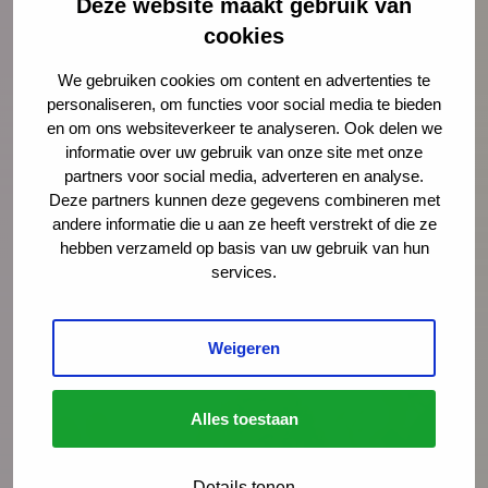
Nieuws
4 augustus 2026
Deze website maakt gebruik van
cookies
Opinie: Vakantie? De stress van
ouders loopt alleen maar op
We gebruiken cookies om content en advertenties te
personaliseren, om functies voor social media te bieden
Juist op het moment dat ouders snakken
en om ons websiteverkeer te analyseren. Ook delen we
informatie over uw gebruik van onze site met onze
naar rust, staan ze er alleen voor. Schiet
partners voor social media, adverteren en analyse.
hen te hulp, noteert Igor Ivakic, directeur-
Deze partners kunnen deze gegevens combineren met
bestuurder van het Nederlands Centrum
andere informatie die u aan ze heeft verstrekt of die ze
Jeugdgezondheid.
hebben verzameld op basis van uw gebruik van hun
services.
Lees meer
Weigeren
Alles toestaan
Details tonen