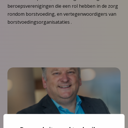
beroepsverenigingen die een rol hebben in de zorg
rondom borstvoeding, en vertegenwoordigers van
borstvoedingsorganisataties .