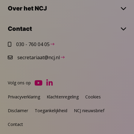
Over het NCJ
Contact
030 - 760 04 05
secretariaat@ncj.nl
Volg ons op
Ga
Ga
naar
naar
Privacyverklaring
Klachtenregeling
Cookies
YouTube
LinkedIn
Disclaimer
Toegankelijkheid
NCJ nieuwsbrief
Contact