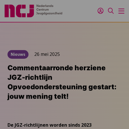
Inloggen
Zoeken
M
26 mei 2025
Nieuws
Commentaarronde herziene
JGZ-richtlijn
Opvoedondersteuning gestart:
jouw mening telt!
De JGZ-richtlijnen worden sinds 2023