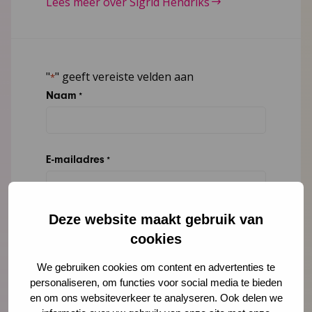
Lees meer over Sigrid Hendriks
"
" geeft vereiste velden aan
*
Naam
*
E-mailadres
*
Deze website maakt gebruik van
Organisatie
cookies
We gebruiken cookies om content en advertenties te
personaliseren, om functies voor social media te bieden
Bericht
*
en om ons websiteverkeer te analyseren. Ook delen we