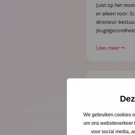
Juist op het mom
er alleen voor. Sc
directeur-bestu
Jeugdgezondheid
Lees meer
Nieuws
21 juli
Dez
Vernieuw
2023–20
We gebruiken cookies om
om ons websiteverkeer t
herziene 
voor social media, 