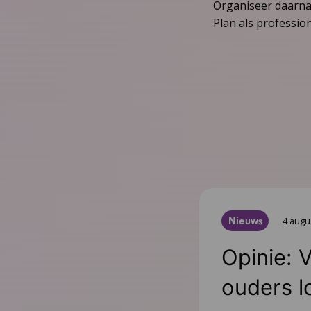
Organiseer daarnaa
Plan als professio
Nieuws
4 augu
Opinie: 
ouders l