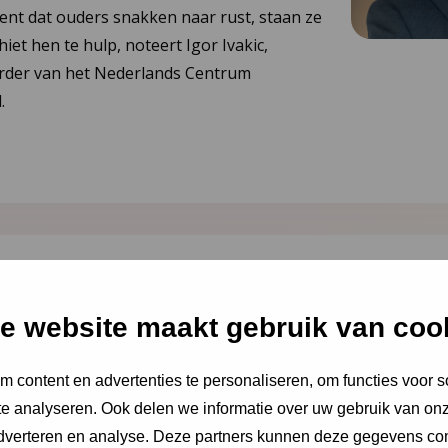
ent dat ouders snakken naar rust, staan ze
hiet hen te hulp, noteert Igor Ivakic,
urder van het Nederlands Centrum
.
 2026
e website maakt gebruik van coo
ing JGZ-richtlijnen
26: 8 nieuwe en
 content en advertenties te personaliseren, om functies voor s
e analyseren. Ook delen we informatie over uw gebruik van onz
richtlijnen
adverteren en analyse. Deze partners kunnen deze gegevens c