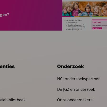
ngen?
venties
Onderzoek
NCJ onderzoekspartner
De JGZ en onderzoek
ntiebibliotheek
Onze onderzoekers