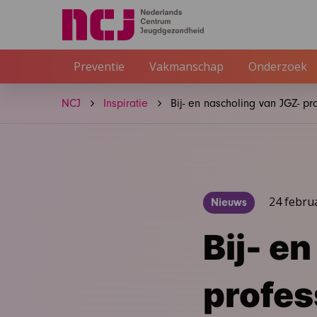
Preventie
Vakmanschap
Onderzoek
NCJ
Inspiratie
Bij- en nascholing van JGZ- p
24 febru
Nieuws
Bij- e
profes