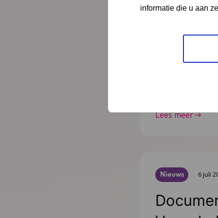
gepublic
informatie die u aan z
Na de publicatie 
Kindermishandeli
juli 2025 zijn nog
zetten we ze op e
publicaties die 
Lees meer
Nieuws
6 juli 
Document