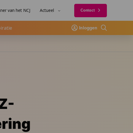
ner van het NCJ
Actueel
Contact
iratie
Inloggen
Zoeken
GZ-
ering