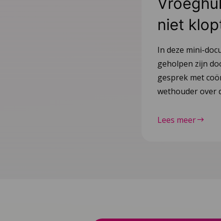
Vroeghulp
niet klop
In deze mini-doc
geholpen zijn do
gesprek met coör
wethouder over d
Lees meer