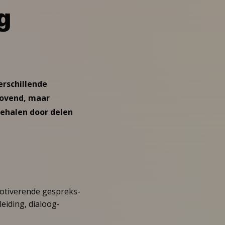
g
erschillende
drovend, maar
behalen door delen
motiverende gespreks-
eiding, dialoog-