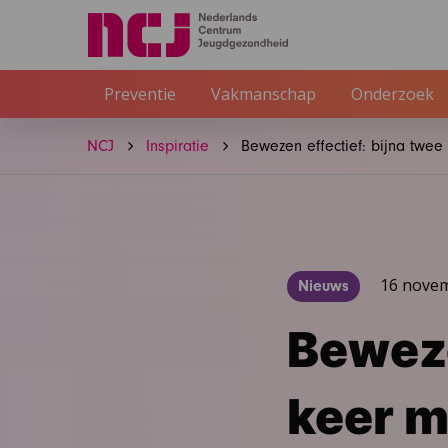
Preventie
Vakmanschap
Onderzoek
NCJ
Inspiratie
Bewezen effectief: bijna twe
16 nove
Nieuws
Beweze
keer m