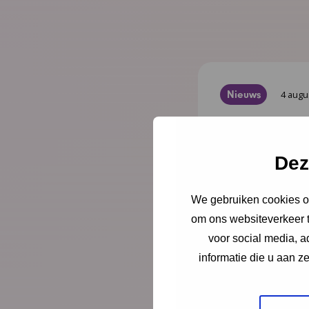
Nieuws
4 augu
Opinie: 
ouders l
Dez
Juist op het mom
We gebruiken cookies om
er alleen voor. Sc
om ons websiteverkeer t
directeur-bestu
voor social media, 
Jeugdgezondheid
informatie die u aan z
Lees meer