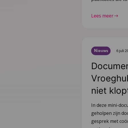
Lees meer
Nieuws
6 juli 
Document
Vroeghulp
niet klop
In deze mini-doc
geholpen zijn do
gesprek met coör