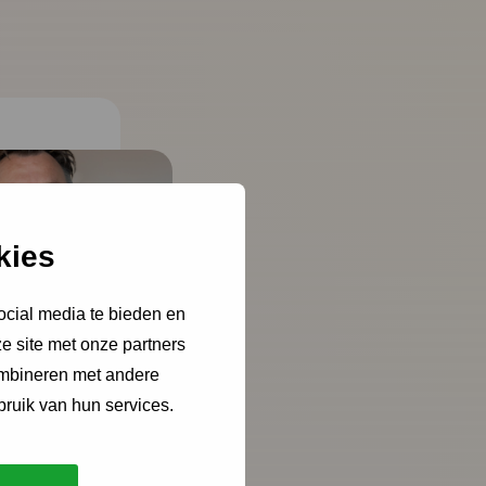
kies
ocial media te bieden en
e site met onze partners
ombineren met andere
bruik van hun services.