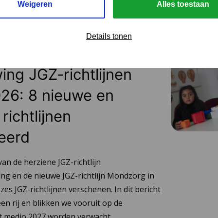
Weigeren
Alles toestaan
Details tonen
 2026
ing JGZ-richtlijnen
26: 8 nieuwe en
richtlijnen
eerd
van de herziene JGZ-richtlijn
ng en de nieuwe JGZ-richtlijn Mondzorg in
 zes JGZ-richtlijnen verschenen. In dit bericht
en rij en blikken we vooruit op de
tot medio 2027 worden verwacht.