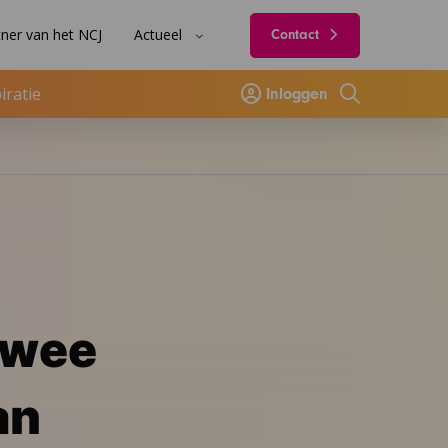
ner van het NCJ
Actueel
Contact
iratie
Inloggen
Zoeken
twee
an