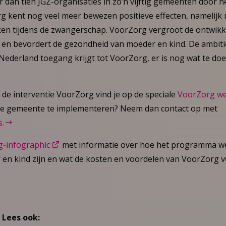
 dan tien JGZ-organisaties in zo’n vijftig gemeenten door 
g kent nog veel meer bewezen positieve effecten, namelijk m
en tijdens de zwangerschap. VoorZorg vergroot de ontwik
en bevordert de gezondheid van moeder en kind. De ambitie
ederland toegang krijgt tot VoorZorg, er is nog wat te doe
de interventie VoorZorg vind je op de speciale
VoorZorg we
je gemeente te implementeren? Neem dan contact op met
.
g-infographic
met informatie over hoe het programma wer
 en kind zijn en wat de kosten en voordelen van VoorZorg
 Lees ook: