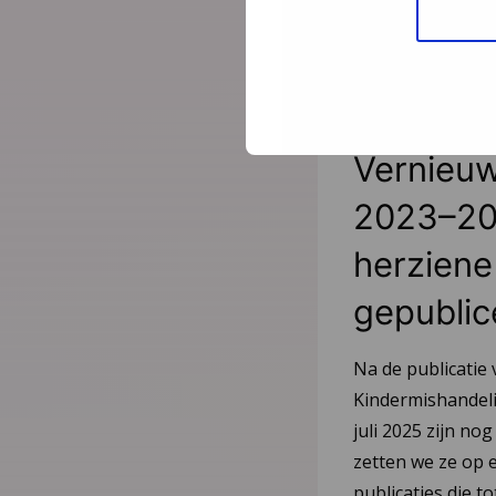
Nieuws
21 juli
Vernieuw
2023–20
herziene 
gepublic
Na de publicatie 
Kindermishandeli
juli 2025 zijn nog
zetten we ze op e
publicaties die 