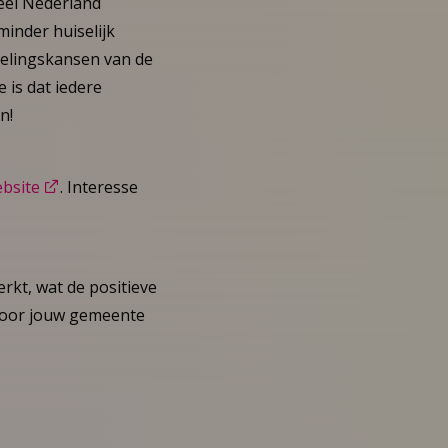
heel Nederland
inder huiselijk
kelingskansen van de
 is dat iedere
n!
bsite
. Interesse
kt, wat de positieve
 voor jouw gemeente