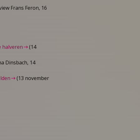
view Frans Feron, 16
e halveren
(14
ha Dinsbach, 14
lden
(13 november