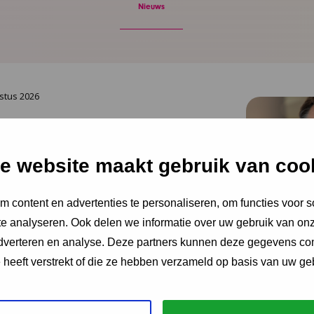
Nieuws
stus 2026
Vakantie? De stress van
oopt alleen maar op
e website maakt gebruik van coo
ent dat ouders snakken naar rust, staan ze
 content en advertenties te personaliseren, om functies voor s
hiet hen te hulp, noteert Igor Ivakic,
e analyseren. Ook delen we informatie over uw gebruik van onz
urder van het Nederlands Centrum
adverteren en analyse. Deze partners kunnen deze gegevens c
.
e heeft verstrekt of die ze hebben verzameld op basis van uw ge