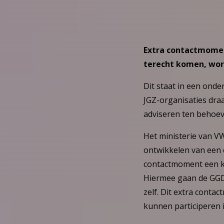
Extra contactmomen
terecht komen, word
Dit staat in een ond
JGZ-organisaties draa
adviseren ten behoeve
Het ministerie van V
ontwikkelen van een 
contactmoment een ka
Hiermee gaan de GGD’
zelf. Dit extra cont
kunnen participeren 