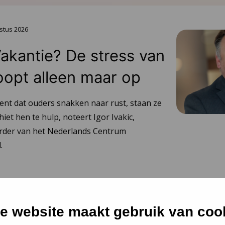
stus 2026
Vakantie? De stress van
oopt alleen maar op
ent dat ouders snakken naar rust, staan ze
hiet hen te hulp, noteert Igor Ivakic,
urder van het Nederlands Centrum
.
e website maakt gebruik van coo