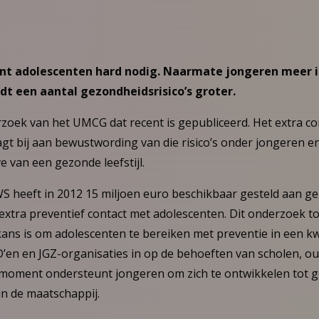
t adolescenten hard nodig. Naarmate jongeren meer in
t een aantal gezondheidsrisico’s groter.
erzoek van het UMCG dat recent is gepubliceerd. Het extra 
gt bij aan bewustwording van die risico’s onder jongeren e
 van een gezonde leefstijl.
WS heeft in 2012 15 miljoen euro beschikbaar gesteld aan 
extra preventief contact met adolescenten. Dit onderzoek t
ns is om adolescenten te bereiken met preventie in een kw
en en JGZ-organisaties in op de behoeften van scholen, o
actmoment ondersteunt jongeren om zich te ontwikkelen tot g
in de maatschappij.