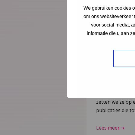
Nieuws
21 juli
We gebruiken cookies om
om ons websiteverkeer t
Vernieuw
voor social media, 
2023–20
informatie die u aan z
herziene 
gepublic
Na de publicatie 
Kindermishandeli
juli 2025 zijn nog
zetten we ze op e
publicaties die 
Lees meer