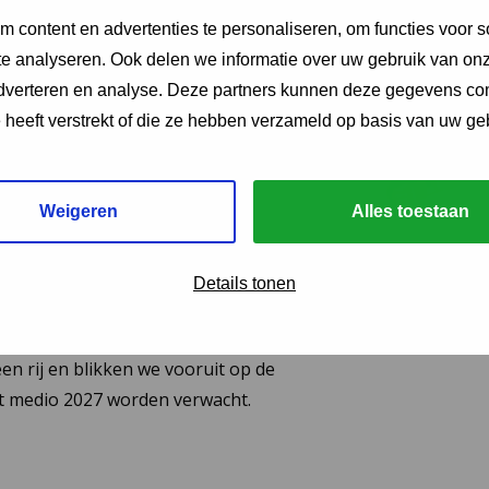
 2026
 content en advertenties te personaliseren, om functies voor s
e analyseren. Ook delen we informatie over uw gebruik van onz
ing JGZ-richtlijnen
adverteren en analyse. Deze partners kunnen deze gegevens c
26: 8 nieuwe en
e heeft verstrekt of die ze hebben verzameld op basis van uw ge
richtlijnen
eerd
Weigeren
Alles toestaan
van de herziene JGZ-richtlijn
Details tonen
ng en de nieuwe JGZ-richtlijn Mondzorg in
 zes JGZ-richtlijnen verschenen. In dit bericht
en rij en blikken we vooruit op de
tot medio 2027 worden verwacht.