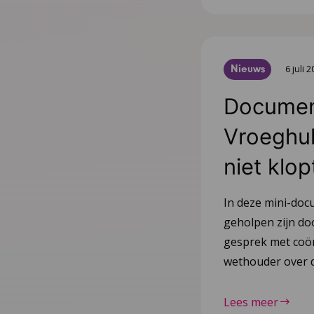
Nieuws
6 juli 
Document
Vroeghulp
niet klop
In deze mini-doc
geholpen zijn do
gesprek met coör
wethouder over d
Lees meer