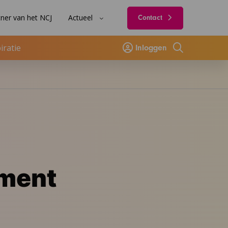
ner van het NCJ
Actueel
Contact
iratie
Inloggen
Zoeken
ment