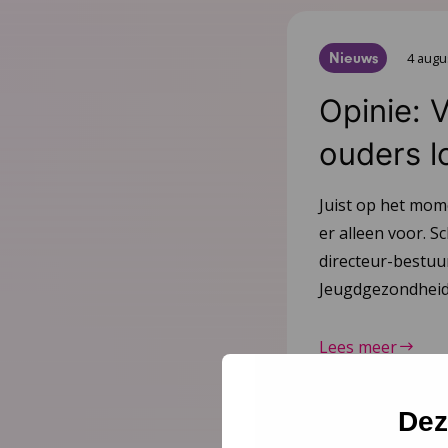
Nieuws
4 augu
Opinie: 
ouders l
Juist op het mom
er alleen voor. Sc
directeur-bestu
Jeugdgezondheid
Lees meer
Dez