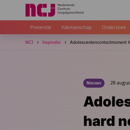
Preventie
Vakmanschap
Onderzoek
NCJ
Inspiratie
Adolescentencontactmoment h
28 augus
Nieuws
Adole
hard n