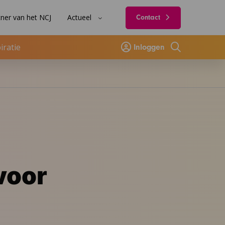
ner van het NCJ
Actueel
Contact
iratie
Inloggen
Zoeken
voor