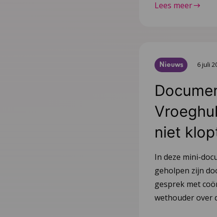
Lees meer
Nieuws
6 juli 
Document
Vroeghulp
niet klop
In deze mini-doc
geholpen zijn do
gesprek met coör
wethouder over d