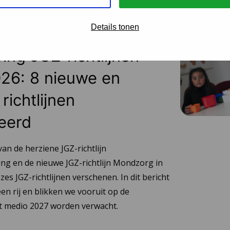
Details tonen
 2026
ing JGZ-richtlijnen
26: 8 nieuwe en
richtlijnen
eerd
van de herziene JGZ-richtlijn
ng en de nieuwe JGZ-richtlijn Mondzorg in
 zes JGZ-richtlijnen verschenen. In dit bericht
en rij en blikken we vooruit op de
tot medio 2027 worden verwacht.