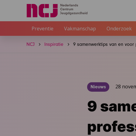
Preventie
Vakmanschap
Onderzoek
NCJ
Inspiratie
9 samenwerktips van en voor p
28 nove
Nieuws
9 same
profes