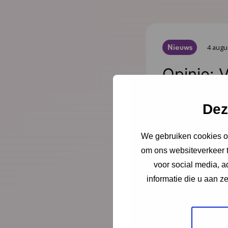
Nieuws
4 augu
Opinie: 
ouders l
Dez
Juist op het mom
er alleen voor. Sc
We gebruiken cookies om
directeur-bestu
om ons websiteverkeer t
Jeugdgezondheid
voor social media, 
informatie die u aan z
Lees meer