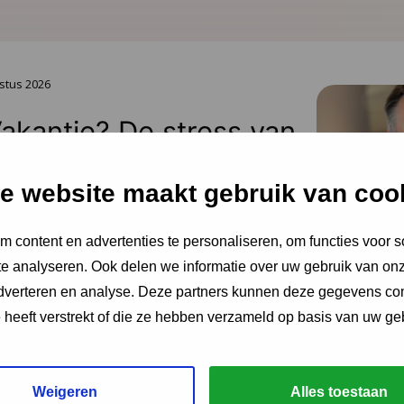
stus 2026
Vakantie? De stress van
oopt alleen maar op
e website maakt gebruik van coo
ent dat ouders snakken naar rust, staan ze
hiet hen te hulp, noteert Igor Ivakic,
 content en advertenties te personaliseren, om functies voor s
urder van het Nederlands Centrum
e analyseren. Ook delen we informatie over uw gebruik van onz
.
adverteren en analyse. Deze partners kunnen deze gegevens c
e heeft verstrekt of die ze hebben verzameld op basis van uw ge
Weigeren
Alles toestaan