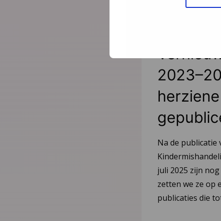
Nieuws
21 juli
Vernieuw
2023–20
herziene 
gepublic
Na de publicatie 
Kindermishandeli
juli 2025 zijn nog
zetten we ze op e
publicaties die 