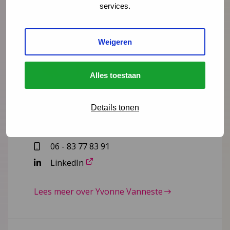
services.
Weigeren
Alles toestaan
Yvonne Vanneste
onderzoeker, adviseur
Details tonen
yvanneste@ncj.nl
06 - 83 77 83 91
LinkedIn
Lees meer over Yvonne Vanneste