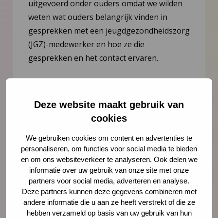
uitgevoerd onder ouders omdat we wilden
weten wat ouders belangrijk vinden in
gesprekken met een jeugdgezondheidszorg
(JGZ)-medewerker en hoe ze die
gesprekken en het contact ervaren.
Lees meer
Deze website maakt gebruik van
cookies
We gebruiken cookies om content en advertenties te
Deel deze pagina
Via LinkedIn
Via e-mail
personaliseren, om functies voor social media te bieden
en om ons websiteverkeer te analyseren. Ook delen we
Via WhatsApp
Kopieer link
informatie over uw gebruik van onze site met onze
partners voor social media, adverteren en analyse.
Deze partners kunnen deze gegevens combineren met
andere informatie die u aan ze heeft verstrekt of die ze
hebben verzameld op basis van uw gebruik van hun
Meer weten?