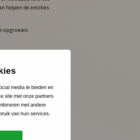
kan helpen de emoties
le opgroeien.
nwezig kunnen zijn,
kies
ocial media te bieden en
e site met onze partners
ombineren met andere
Kopieer link
bruik van hun services.