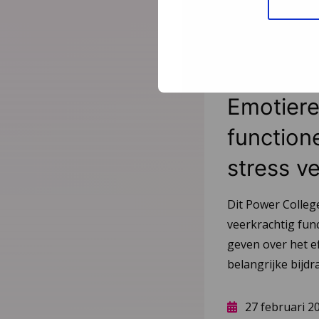
Meer Po
Power Co
Emotiere
function
stress v
Dit Power College
veerkrachtig func
geven over het ef
belangrijke bijdr
27 februari 2