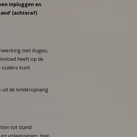
even inpluggen en
mand’ (achteraf)
menwerking met Augeo,
invloed heeft op de
e ouders kunt
s uit de kinderopvang
tion tot stand
 en volwassenen, hoe