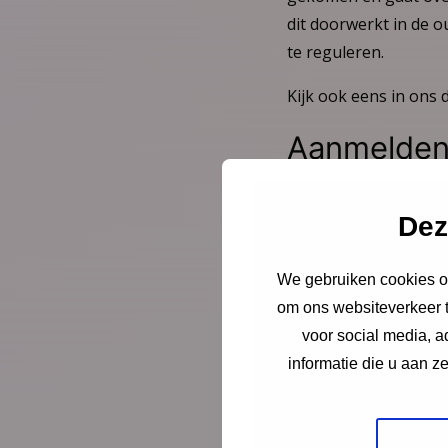
dit doorwerkt in de o
te reguleren.
Kijk ook eens in ons 
Aanmelde
Aanmelden voor dit 
meld je dan op tijd af
Dez
We gebruiken cookies om
om ons websiteverkeer t
voor social media, 
Deel deze pagina
informatie die u aan z