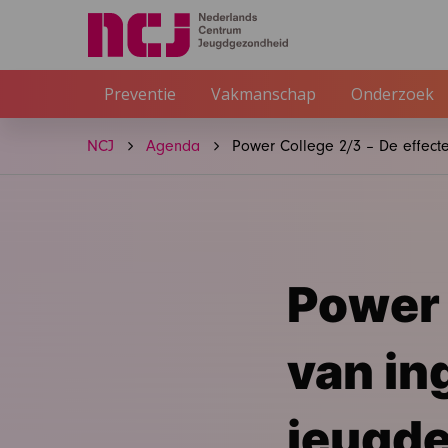
Preventie
Vakmanschap
Onderzoek
NCJ
Agenda
Power College 2/3 – De effecte
Power 
van in
jeugde