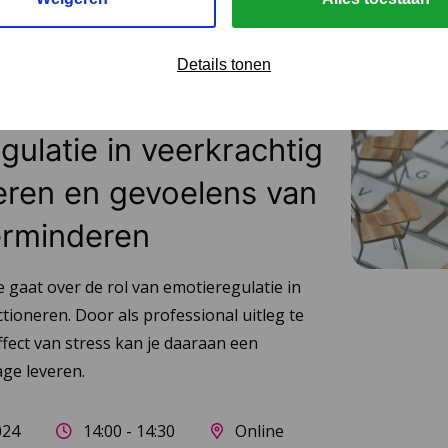
wer Colleges
Details tonen
llege 3/3 –
gulatie in veerkrachtig
eren en gevoelens van
erminderen
 gaat over de rol van emotieregulatie in
tioneren. Door als professional uitleg te
fect van stress kan je daaraan een
age leveren.
024
14:00 - 14:30
Online