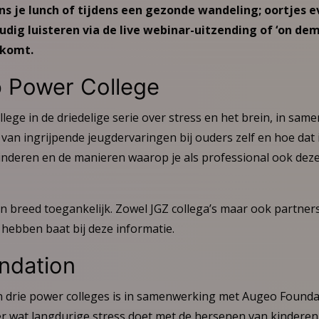
ens je lunch of tijdens een gezonde wandeling; oortjes 
udig luisteren via de live webinar-uitzending of ‘on de
tkomt.
 Power College
lege in de driedelige serie over stress en het brein, in sa
 van ingrijpende jeugdervaringen bij ouders zelf en hoe dat 
nderen en de manieren waarop je als professional ook dez
jn breed toegankelijk. Zowel JGZ collega’s maar ook partner
hebben baat bij deze informatie.
ndation
n drie power colleges is in samenwerking met Augeo Founda
 wat langdurige stress doet met de hersenen van kinderen