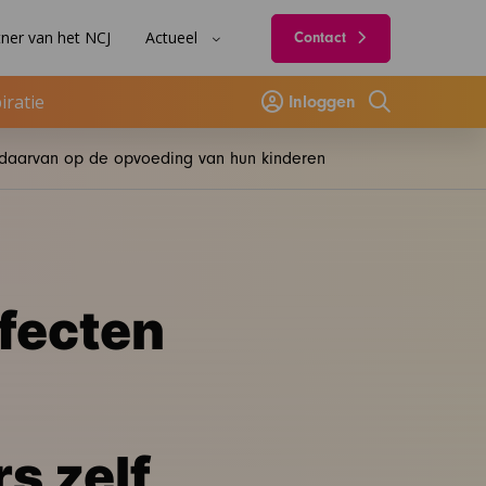
ner van het NCJ
Actueel
Contact
iratie
Inloggen
Zoeken
d daarvan op de opvoeding van hun kinderen
ffecten
s zelf