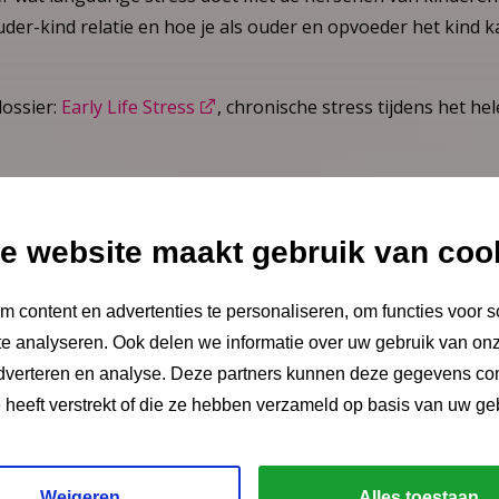
uder-kind relatie en hoe je als ouder en opvoeder het kind 
dossier:
Early Life Stress
, chronische stress tijdens het he
n
Power College kan
hier
. Mocht je onverhoopt toch niet aa
 bij NCJ-adviseur
Ellen-Joan Wessels
.
e website maakt gebruik van coo
 content en advertenties te personaliseren, om functies voor s
e analyseren. Ook delen we informatie over uw gebruik van onz
adverteren en analyse. Deze partners kunnen deze gegevens c
Via LinkedIn
Via e-mail
Via WhatsApp
e heeft verstrekt of die ze hebben verzameld op basis van uw ge
Weigeren
Alles toestaan