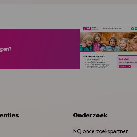
ngen?
venties
Onderzoek
NCJ onderzoekspartner