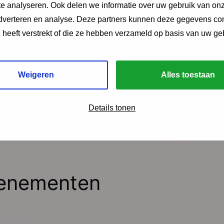
e analyseren. Ook delen we informatie over uw gebruik van onz
adverteren en analyse. Deze partners kunnen deze gegevens c
dossier:
Early Life Stress
, chronische stress tijdens het he
e heeft verstrekt of die ze hebben verzameld op basis van uw ge
n
Weigeren
Alles toestaan
Power College kan
hier
. Mocht je onverhoopt toch niet aa
 bij NCJ-adviseur
Ellen-Joan Wessels.
Details tonen
Via LinkedIn
Via e-mail
Via WhatsApp
enementen