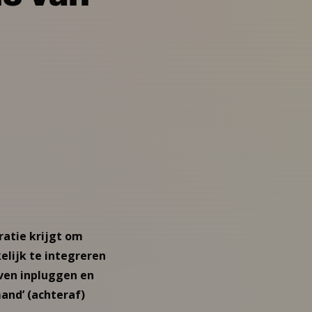
ratie krijgt om
elijk te integreren
even inpluggen en
mand’ (achteraf)