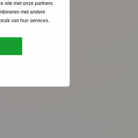
e site met onze partners
ombineren met andere
le opgroeien.
bruik van hun services.
nwezig kunnen zijn,
Kopieer link