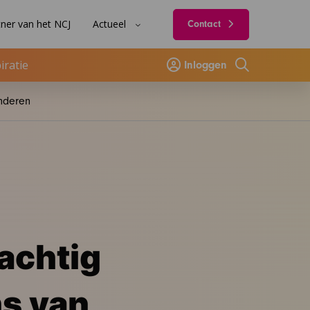
ner van het NCJ
Actueel
Contact
iratie
Inloggen
Zoeken
inderen
achtig
ns van