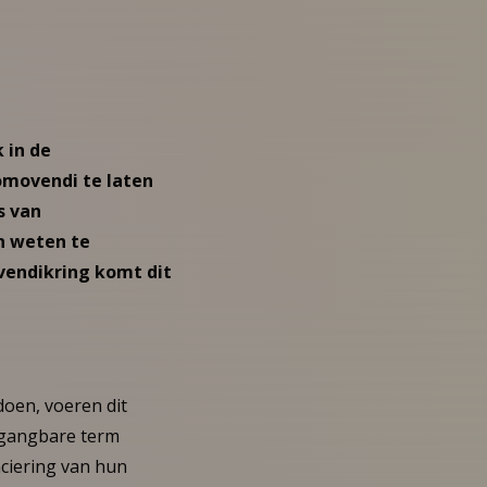
 in de
omovendi te laten
s van
n weten te
vendikring komt dit
doen, voeren dit
e gangbare term
ciering van hun