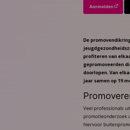
Aanmelden
De promovendikring
jeugdgezondheidszor
profiteren van elka
gepromoveerden die
doorlopen. Van elka
jaar samen op 19 mei
Promovere
Veel professionals u
promotieonderzoek ui
hiervoor buitenpromo