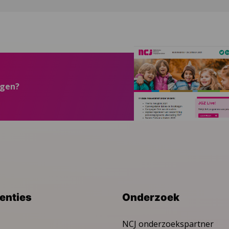
ngen?
venties
Onderzoek
NCJ onderzoekspartner