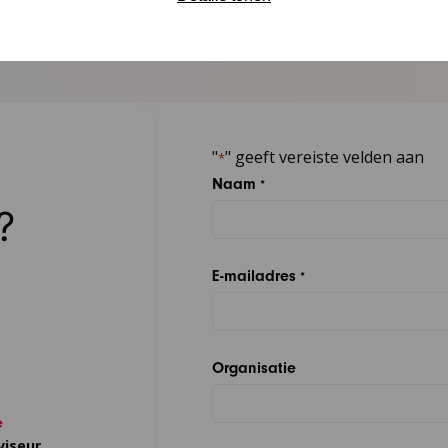
"
" geeft vereiste velden aan
*
Naam
*
?
E-mailadres
*
Organisatie
e
viseur