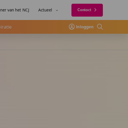
ner van het NCJ
Actueel
Contact
iratie
Inloggen
Zoeken