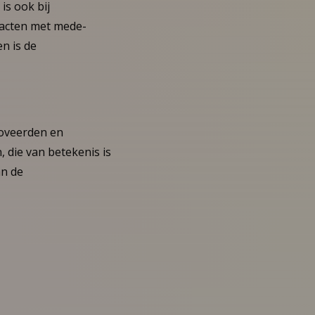
is ook bij
tacten met mede-
n is de
moveerden en
 die van betekenis is
an de