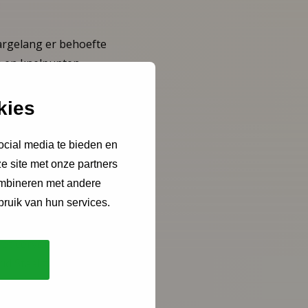
aargelang er behoefte
n en knelpunten
bespreken. Het NCJ
kies
ocial media te bieden en
e site met onze partners
ombineren met andere
ndikring en
bruik van hun services.
er, die online
bt, die je aan de
het vervolg een
d Staal zal contact