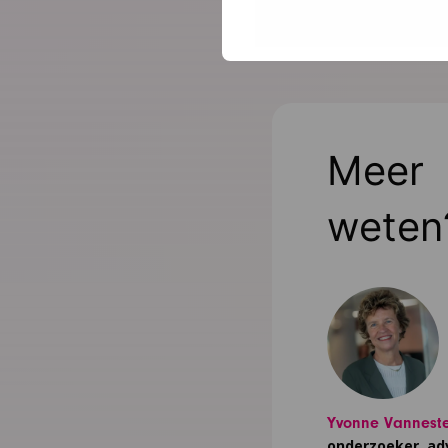
Aanmelden
Meer
weten
Yvonne Vannest
onderzoeker, ad