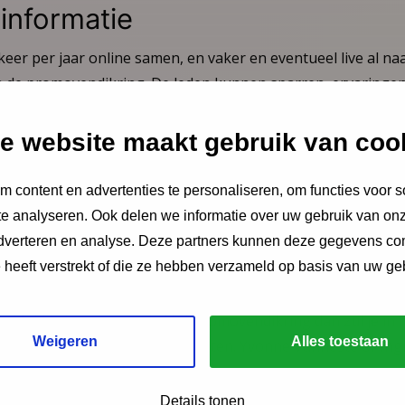
 informatie
eer per jaar online samen, en vaker en eventueel live al n
van de promovendikring. De leden kunnen sparren, ervaringe
nderzoek of het te doorlopen traject aan elkaar voorleggen,
 bespreken en zaken als impact en valorisatie met elkaar 
e website maakt gebruik van coo
endikring.
 content en advertenties te personaliseren, om functies voor s
n
e analyseren. Ook delen we informatie over uw gebruik van onz
adverteren en analyse. Deze partners kunnen deze gegevens c
n hieronder aanmelden om lid te worden van de NCJ promove
e heeft verstrekt of die ze hebben verzameld op basis van uw ge
zig kunt zijn op de bijeenkomst van 19 mei en/of 10 novemb
ook aangeven of je een onderwerp wilt bespreken of vraag he
. Meld je je aan voor de NCJ Promovendikring dan zul je in 
Weigeren
Alles toestaan
ing krijgen voor de bijeenkomsten. Yvonne Vanneste of Ingri
et samen voor te bereiden.
Details tonen