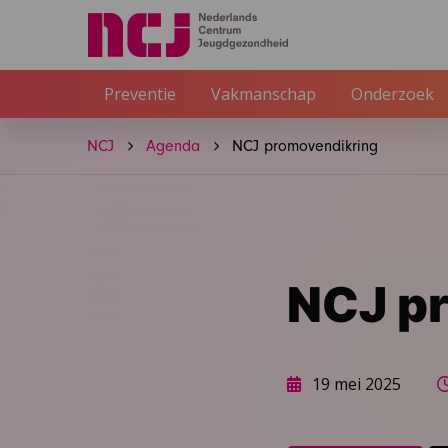
Preventie
Vakmanschap
Onderzoek
NCJ
Agenda
NCJ promovendikring
NCJ p
19 mei 2025