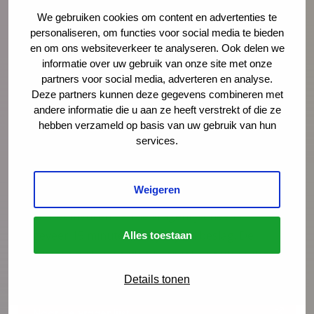
Vragenlijst ‘De JGZ en Kansrijke Start’
We gebruiken cookies om content en advertenties te
personaliseren, om functies voor social media te bieden
Via een vragenlijst brengen we voorafgaand aan
en om ons websiteverkeer te analyseren. Ook delen we
deze bijeenkomst in kaart welke successen tot nu
informatie over uw gebruik van onze site met onze
toe zijn behaald rond Kansrijke Start, hoe de huidige
partners voor social media, adverteren en analyse.
Deze partners kunnen deze gegevens combineren met
(en gewenste) positie van de JGZ is binnen de lokale
andere informatie die u aan ze heeft verstrekt of die ze
coalities Kansrijke Start, welke kansen er liggen en
hebben verzameld op basis van uw gebruik van hun
welke actuele vragen leven rond Kansrijke Start. Ben
services.
je zelf iemand en/of ken je iemand die zich
bezighoudt met Kansrijke Start binnen jouw
Weigeren
organisatie, vul de vragenlijst dan ook in of stuur ‘m
door. Het invullen van de vragenlijst neemt
ongeveer 15 minuten van je tijd in beslag. De
Alles toestaan
resultaten zullen worden besproken tijdens deze
bijeenkomst rond Kansrijke Start.
Details tonen
Naar de vragenlijst