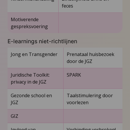
feces
Motiverende
gespreksvoering
E-learnings niet-richtlijnen
Jong en Transgender
Prenataal huisbezoek
door de JGZ
Juridische Toolkit:
SPARK
privacy in de JGZ
Gezonde school en
Taalstimulering door
JGZ
voorlezen
GIZ
Invloed van
Verbinding verbroken!