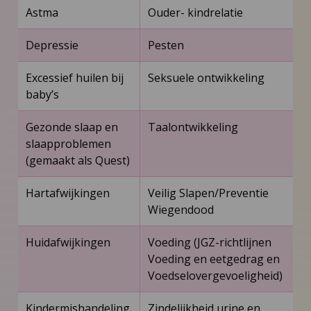
Astma
Ouder- kindrelatie
Depressie
Pesten
Excessief huilen bij
Seksuele ontwikkeling
baby’s
Gezonde slaap en
Taalontwikkeling
slaapproblemen
(gemaakt als Quest)
Hartafwijkingen
Veilig Slapen/Preventie
Wiegendood
Huidafwijkingen
Voeding (JGZ-richtlijnen
Voeding en eetgedrag en
Voedselovergevoeligheid)
Kindermishandeling
Zindelijkheid urine en