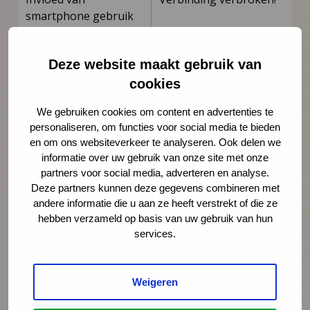
smartphone gebruik
van ouder op het kind
Deze website maakt gebruik van
Van beschermen naar
versterken
cookies
We gebruiken cookies om content en advertenties te
E-learnings gemaakt door JGZ
personaliseren, om functies voor social media te bieden
en om ons websiteverkeer te analyseren. Ook delen we
Algemene introductie
Uniform registreren
informatie over uw gebruik van onze site met onze
voor nieuwe
partners voor social media, adverteren en analyse.
professionals in de
Deze partners kunnen deze gegevens combineren met
jeugdgezondheidszorg
andere informatie die u aan ze heeft verstrekt of die ze
hebben verzameld op basis van uw gebruik van hun
Media opvoeding
Van
services.
Wiechenonderzoek
Mondzorg
Werken met de
Weigeren
groeicurves