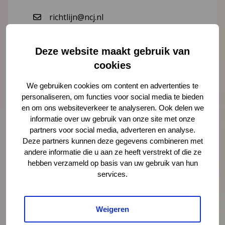
richtlijn@ncj.nl
06-18 73 78 91
Deze website maakt gebruik van
Lees meer over Madelon Meijer-
cookies
Hoogeveen
We gebruiken cookies om content en advertenties te
personaliseren, om functies voor social media te bieden
en om ons websiteverkeer te analyseren. Ook delen we
informatie over uw gebruik van onze site met onze
"
" geeft vereiste velden aan
*
partners voor social media, adverteren en analyse.
Naam
Deze partners kunnen deze gegevens combineren met
*
andere informatie die u aan ze heeft verstrekt of die ze
hebben verzameld op basis van uw gebruik van hun
services.
E-mailadres
*
Weigeren