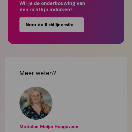
Wil je de onderbouwing van
een richtlijn induiken?
Naar de Richtlijnensite
Meer weten?
Madelon Meijer-Hoogeveen