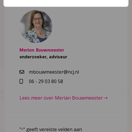
Merian Bouwmeester
onderzoeker, adviseur
mbouwmeester@ncj.nl
06 - 29 03 80 58
Lees meer over Merian Bouwmeester
"
" geeft vereiste velden aan
*