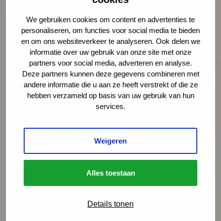
Nieuws
6 juli 2026
We gebruiken cookies om content en advertenties te
personaliseren, om functies voor social media te bieden
Documentaire Integrale Vroeghulp
en om ons websiteverkeer te analyseren. Ook delen we
‘Je voelt dat er iets niet klopt’
informatie over uw gebruik van onze site met onze
partners voor social media, adverteren en analyse.
In deze mini-documentaire volgen we drie
Deze partners kunnen deze gegevens combineren met
gezinnen die geholpen zijn door Integrale
andere informatie die u aan ze heeft verstrekt of die ze
Vroeghulp. En gingen we in gesprek met
hebben verzameld op basis van uw gebruik van hun
services.
coördinatoren, trajectbegeleiders en een
wethouder over de kracht van het netwerk.
Weigeren
Lees meer
Alles toestaan
Details tonen