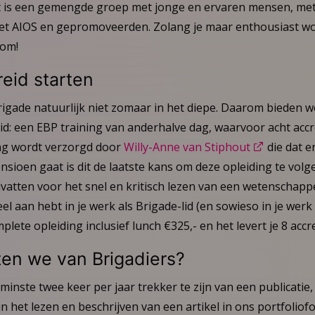
t is een gemengde groep met jonge en ervaren mensen, met
et AIOS en gepromoveerden. Zolang je maar enthousiast w
kom!
eid starten
rigade natuurlijk niet zomaar in het diepe. Daarom bieden 
d: een EBP training van anderhalve dag, waarvoor acht accr
ng wordt verzorgd door
Willy-Anne van Stiphout
die dat 
sioen gaat is dit de laatste kans om deze opleiding te volge
dvatten voor het snel en kritisch lezen van een wetenschappe
el aan hebt in je werk als Brigade-lid (en sowieso in je werk
plete opleiding inclusief lunch €325,- en het levert je 8 acc
en we van Brigadiers?
minste twee keer per jaar trekker te zijn van een publicatie, 
 het lezen en beschrijven van een artikel in ons portfoliofo