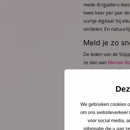
mede-Brigadiers leest
twee keer per jaar d
uurtje digitaal ‘bij 
verdelen. En natuurlij
Meld je zo sn
De leden van de Stipp
ze dan aan
Merian B
aan te geven welke va
Datum traini
Dez
De training zal plaat
We gebruiken cookies om
Woensdag 6 septem
om ons websiteverkeer t
en
voor social media, 
Vrijdag 29 septemb
informatie die u aan z