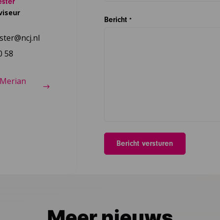
ster
viseur
Bericht
*
ter@ncj.nl
0 58
 Merian
Meer nieuws