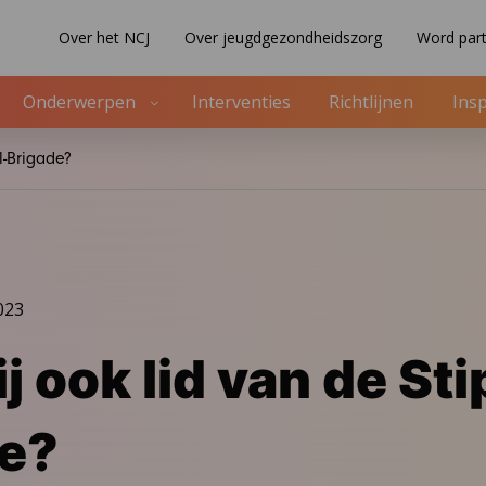
Over het NCJ
Over jeugdgezondheidszorg
Word part
Onderwerpen
Interventies
Richtlijnen
Insp
l-Brigade?
023
j ook lid van de Sti
de?