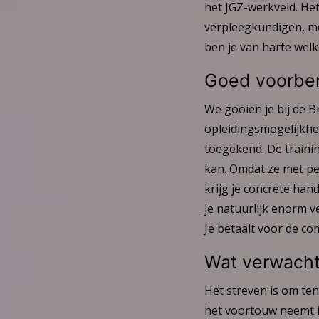
het JGZ-werkveld. He
verpleegkundigen, m
ben je van harte wel
Goed voorber
We gooien je bij de B
opleidingsmogelijkhei
toegekend. De traini
kan. Omdat ze met pen
krijg je concrete han
je natuurlijk enorm ve
Je betaalt voor de com
Wat verwacht
Het streven is om ten
het voortouw neemt in