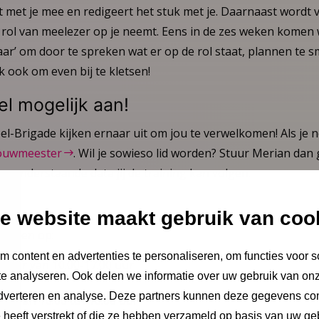
 met je mee en redigeert het stuk met je. Daarnaast wordt 
e rol van meelezer op je neemt. Eens in de zes weken kome
elkaar’ om door te spreken wat er op de rol staat, plannen te
k ook om even bij te kletsen!
el mogelijk aan!
el-Brigade kijken ernaar uit om jou te verwelkomen! Als je n
ouwmeester
. Wil je sowieso lid worden? Stuur Merian da
n onderstaande data jij de training kan volgen.
ng
e website maakt gebruik van coo
svinden op:
 content en advertenties te personaliseren, om functies voor s
ber van 10.00-17.00 uur
e analyseren. Ook delen we informatie over uw gebruik van onz
adverteren en analyse. Deze partners kunnen deze gegevens c
er van 10.00 tot 16.00 uur
e heeft verstrekt of die ze hebben verzameld op basis van uw ge