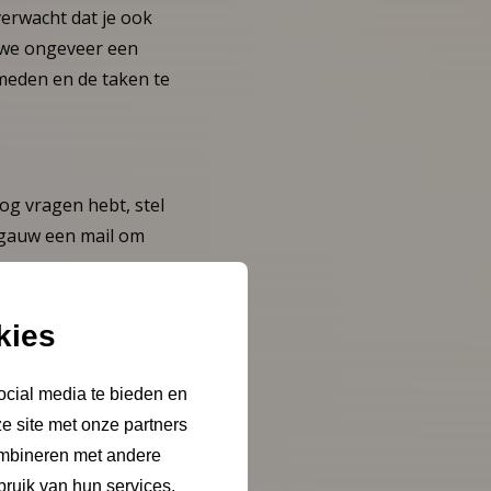
verwacht dat je ook
n we ongeveer een
 smeden en de taken te
og vragen hebt, stel
n gauw een mail om
kies
ocial media te bieden en
e site met onze partners
ombineren met andere
bruik van hun services.