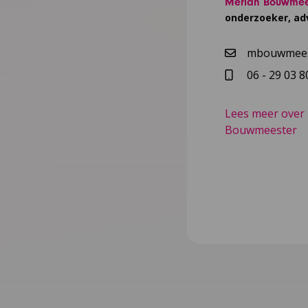
Merian Bouwmee
onderzoeker, ad
mbouwmees
06 - 29 03 8
Lees meer over
Bouwmeester