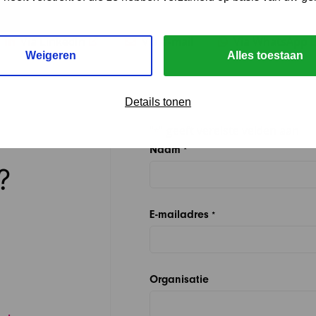
Via LinkedIn
Via e-mail
Via WhatsApp
Weigeren
Alles toestaan
Details tonen
"
" geeft vereiste velden aan
*
Naam
*
?
E-mailadres
*
Organisatie