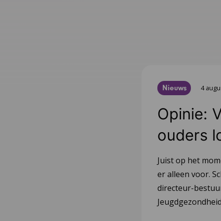
Nieuws
4 augu
Opinie: 
ouders l
Juist op het mom
er alleen voor. Sc
directeur-bestu
Jeugdgezondheid