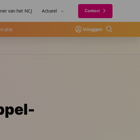
ner van het NCJ
Actueel
Contact
iratie
Inloggen
Zoeken
ppel-