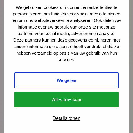
Documentaire Integrale Vroeghulp
We gebruiken cookies om content en advertenties te
‘Je voelt dat er iets niet klopt’
personaliseren, om functies voor social media te bieden
en om ons websiteverkeer te analyseren. Ook delen we
In deze mini-documentaire volgen we drie
informatie over uw gebruik van onze site met onze
gezinnen die geholpen zijn door Integrale
partners voor social media, adverteren en analyse.
Vroeghulp. En gingen we in gesprek met
Deze partners kunnen deze gegevens combineren met
coördinatoren, trajectbegeleiders en een
andere informatie die u aan ze heeft verstrekt of die ze
hebben verzameld op basis van uw gebruik van hun
wethouder over de kracht van het netwerk.
services.
Lees meer
Weigeren
Alles toestaan
Details tonen