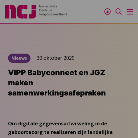
Inloggen
Zoeken
M
30 oktober 2020
Nieuws
VIPP Babyconnect en JGZ
maken
samenwerkingsafspraken
Om digitale gegevensuitwisseling in de
geboortezorg te realiseren zijn landelijke