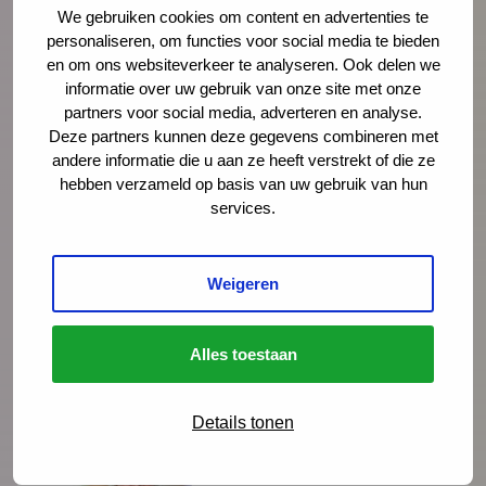
‘Je voelt dat er iets niet klopt’
We gebruiken cookies om content en advertenties te
personaliseren, om functies voor social media te bieden
In deze mini-documentaire volgen we drie
en om ons websiteverkeer te analyseren. Ook delen we
informatie over uw gebruik van onze site met onze
gezinnen die geholpen zijn door Integrale
partners voor social media, adverteren en analyse.
Vroeghulp. En gingen we in gesprek met
Deze partners kunnen deze gegevens combineren met
coördinatoren, trajectbegeleiders en een
andere informatie die u aan ze heeft verstrekt of die ze
wethouder over de kracht van het netwerk.
hebben verzameld op basis van uw gebruik van hun
services.
Lees meer
Weigeren
Alles toestaan
Details tonen