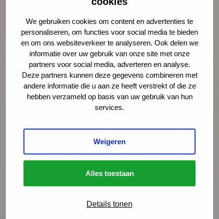
cookies
We gebruiken cookies om content en advertenties te
personaliseren, om functies voor social media te bieden
Nieuws
21 juli 2026
en om ons websiteverkeer te analyseren. Ook delen we
Vernieuwing JGZ-richtlijnen 2023–
informatie over uw gebruik van onze site met onze
partners voor social media, adverteren en analyse.
2026: 8 nieuwe en herziene
Deze partners kunnen deze gegevens combineren met
richtlijnen gepubliceerd
andere informatie die u aan ze heeft verstrekt of die ze
hebben verzameld op basis van uw gebruik van hun
Na de publicatie van de herziene JGZ-
services.
richtlijn Kindermishandeling en de nieuwe
JGZ-richtlijn Mondzorg in juli 2025 zijn nog
zes JGZ-richtlijnen verschenen. In dit bericht
Weigeren
zetten we ze op een rij en blikken we
vooruit op de publicaties die tot medio 2027
Alles toestaan
worden verwacht.
Details tonen
Lees meer