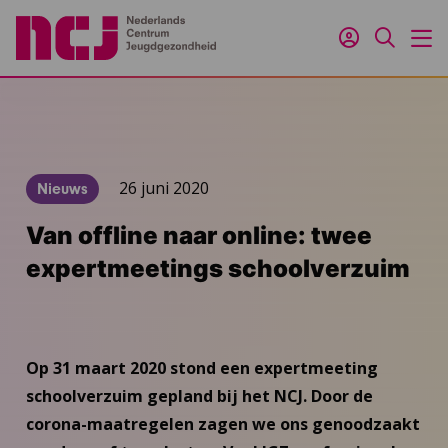
Inloggen
Zoeken
M
26 juni 2020
Nieuws
Van offline naar online: twee
expertmeetings schoolverzuim
Op 31 maart 2020 stond een expertmeeting
schoolverzuim gepland bij het NCJ. Door de
corona-maatregelen zagen we ons genoodzaakt