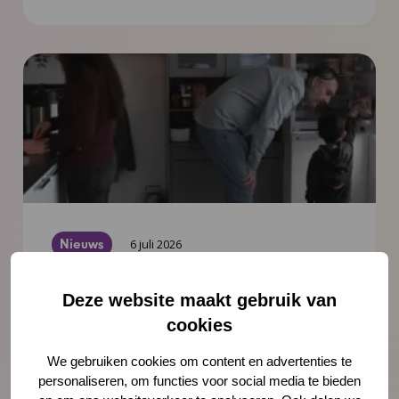
Nieuws
6 juli 2026
Documentaire Integrale Vroeghulp
Deze website maakt gebruik van
‘Je voelt dat er iets niet klopt’
cookies
In deze mini-documentaire volgen we drie
We gebruiken cookies om content en advertenties te
gezinnen die geholpen zijn door Integrale
personaliseren, om functies voor social media te bieden
Vroeghulp. En gingen we in gesprek met