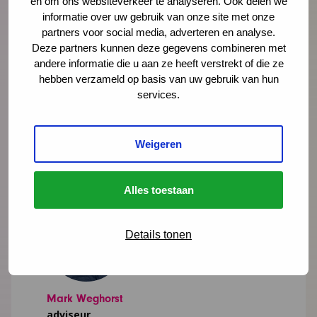
en om ons websiteverkeer te analyseren. Ook delen we
coördinatoren, trajectbegeleiders en een
informatie over uw gebruik van onze site met onze
partners voor social media, adverteren en analyse.
wethouder over de kracht van het netwerk.
Deze partners kunnen deze gegevens combineren met
andere informatie die u aan ze heeft verstrekt of die ze
Lees meer
hebben verzameld op basis van uw gebruik van hun
services.
Weigeren
Alles toestaan
Details tonen
Mark Weghorst
adviseur