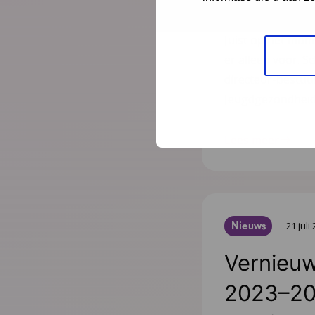
ouders l
Juist op het mom
er alleen voor. Sc
directeur-bestu
Jeugdgezondheid
Lees meer
Nieuws
21 juli
Vernieuw
2023–20