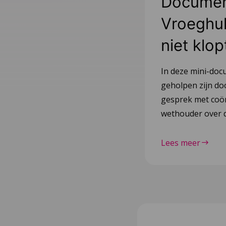
Document
Vroeghulp
niet klop
In deze mini-doc
geholpen zijn do
gesprek met coör
wethouder over d
Lees meer