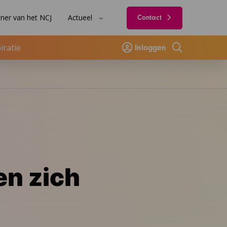
ner van het NCJ
Actueel
Contact
iratie
Inloggen
Zoeken
n zich