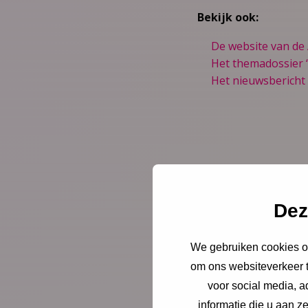
Bekijk ook:
De website van de
Het themadossier 
Het nieuwsbericht 
Dez
Nieuws
4 augu
We gebruiken cookies om
om ons websiteverkeer t
Opinie: 
voor social media, 
informatie die u aan z