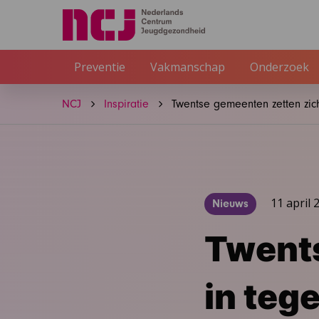
Preventie
Vakmanschap
Onderzoek
NCJ
Inspiratie
Twentse gemeenten zetten zic
11 april 
Nieuws
Twents
in teg