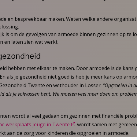
ede en bespreekbaar maken. Weten welke andere organisati
plossing.
ijk is om de gevolgen van armoede binnen gezinnen op te lo
 en laten zien wat werkt.
gezondheid
d hebben met elkaar te maken. Door armoede is de kans gr
. En als je gezondheid niet goed is heb je meer kans op armoe
 Gezondheid Twente en wethouder in Losser:
“Opgroeien in a
id als je volwassen bent. We moeten veel meer doen om problem
ten wordt al veel gedaan om gezinnen met financiële prob
he werkplaats Jeugd in Twente
wordt samen met gemeent
t aan de zorg voor kinderen die opgroeien in armoede.