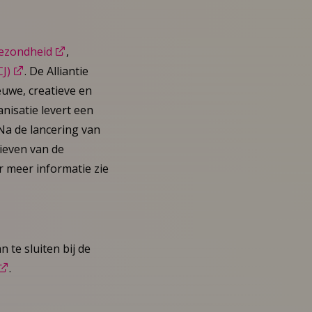
Gezondheid
,
J)
. De Alliantie
uwe, creatieve en
isatie levert een
Na de lancering van
tieven van de
r meer informatie zie
 te sluiten bij de
.