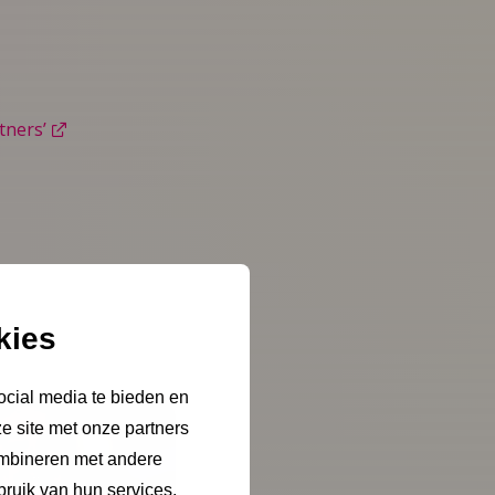
tners’
kies
ocial media te bieden en
e site met onze partners
ombineren met andere
bruik van hun services.