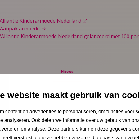
 Alliantie Kinderarmoede Nederland
‘Aanpak armoede’
‘Alliantie Kinderarmoede Nederland gelanceerd met 100 par
Nieuws
e website maakt gebruik van coo
stus 2026
 content en advertenties te personaliseren, om functies voor s
e analyseren. Ook delen we informatie over uw gebruik van onz
Vakantie? De stress van
adverteren en analyse. Deze partners kunnen deze gegevens c
e heeft verstrekt of die ze hebben verzameld op basis van uw ge