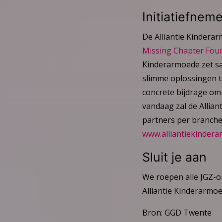
Initiatiefnem
De Alliantie Kindera
Missing Chapter Fou
Kinderarmoede zet sa
slimme oplossingen t
concrete bijdrage om
vandaag zal de Allian
partners per branche
www.alliantiekindera
Sluit je aan
We roepen alle JGZ-or
Alliantie Kinderarmo
Bron: GGD Twente