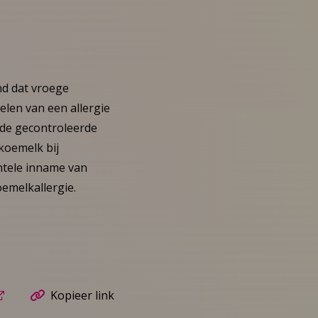
nd dat vroege
elen van een allergie
rde gecontroleerde
 koemelk bij
entele inname van
oemelkallergie.
Kopieer link