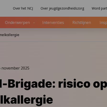
Over het NCJ
Over jeugdgezondheidszorg
Word part
Onderwerpen
Interventies
Richtlijnen
Insp
melkallergie
6 november 2025
l-Brigade: risico o
kallergie