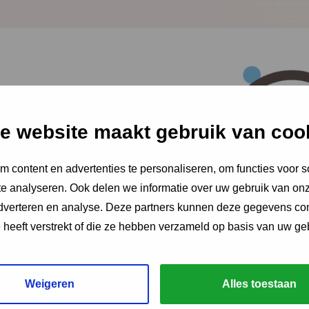
rigade: de relatie
abletgebruik en
e website maakt gebruik van coo
gulatie
 content en advertenties te personaliseren, om functies voor s
e analyseren. Ook delen we informatie over uw gebruik van onz
ngt in kaart of tabletgebruik bij kinderen
adverteren en analyse. Deze partners kunnen deze gegevens c
 samenhangt met een verminderde
e heeft verstrekt of die ze hebben verzameld op basis van uw ge
ownload publicatie
Weigeren
Alles toestaan