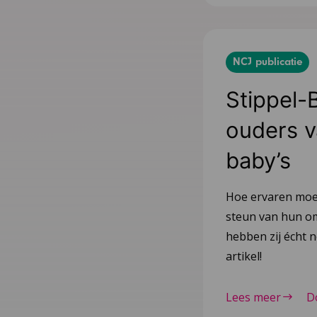
NCJ publicatie
Stippel-
ouders v
baby’s
Hoe ervaren moed
steun van hun om
hebben zij écht n
artikel!
Lees meer
D