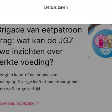
Details tonen
Brigade van eetpatroon
rag: wat kan de JGZ
we inzichten over
erkte voeding?
engt in kaart of de inname van
eding op 3-jarige leeftijd samenhangt met
 op 5-jarige leeftijd.
ownload publicatie