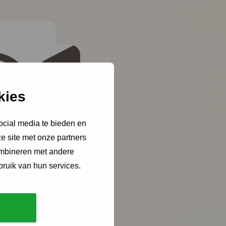
kies
ocial media te bieden en
e site met onze partners
ombineren met andere
bruik van hun services.