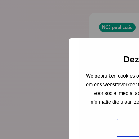
NCJ publicatie
Stippel-B
tussen t
Dez
emotiere
We gebruiken cookies om
om ons websiteverkeer t
Dit onderzoek bre
voor social media, 
van 3 tot 5 jaar
informatie die u aan z
emotieregulatie.
Lees meer
D