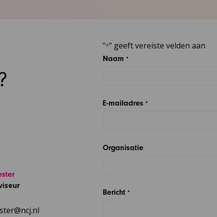
"
" geeft vereiste velden aan
*
Naam
*
?
E-mailadres
*
Organisatie
ster
viseur
Bericht
*
ter@ncj.nl