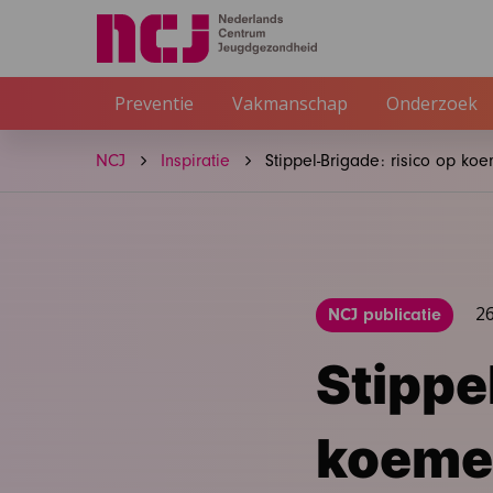
Preventie
Vakmanschap
Onderzoek
NCJ
Inspiratie
Stippel-Brigade: risico op koe
2
NCJ publicatie
Stippe
koemel