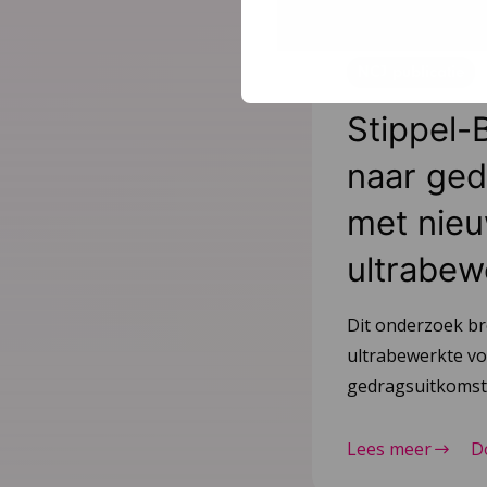
NCJ publicatie
Stippel-
naar ged
met nieu
ultrabew
Dit onderzoek br
ultrabewerkte vo
gedragsuitkomsten
Lees meer
D