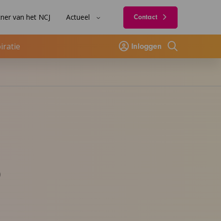
ner van het NCJ
Actueel
Contact
iratie
Inloggen
Zoeken
p