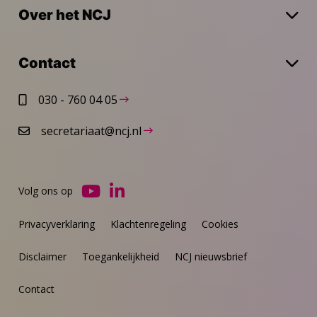
Over het NCJ
Contact
030 - 760 04 05
secretariaat@ncj.nl
Volg ons op
Ga
Ga
naar
naar
Privacyverklaring
Klachtenregeling
Cookies
YouTube
LinkedIn
Disclaimer
Toegankelijkheid
NCJ nieuwsbrief
Contact